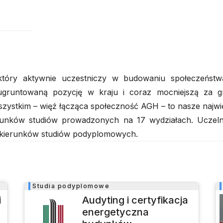
tóry aktywnie uczestniczy w budowaniu społeczeńst
 ugruntowaną pozycję w kraju i coraz mocniejszą za 
zystkim – więź łącząca społeczność AGH – to nasze najwię
erunków studiów prowadzonych na 17 wydziałach. Uczeln
 kierunków studiów podyplomowych.
Studia podyplomowe
i
Audyting i certyfikacja
energetyczna