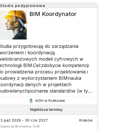
Comarch)
Studia podyplomowe
BIM Koordynator
Studia przygotowują do zarządzania
tworzeniem i koordynacją
wielobranżowych modeli cyfrowych w
technologii BIM.Cel:zdobycie kompetencji
do prowadzenia procesu projektowania i
budowy z wykorzystaniem BIMnauka
koordynacji danych w projektach
budowlanychpoznanie standardów (w tym
ISO) i procesów BIMprzygotowanie do
AGH w Krakowie
wdrażania BIM w organizacjirozwój
umiejętności technicznych i
Najbliższe terminy
:
komunikacyjnychStudia mają praktyczny
3 paź 2026 - 30 cze 2027
Kraków
charakter i obejmują cały cykl życia obiektu
Zapisy do
30 września, 12:00
(od projektu po eksploatację)