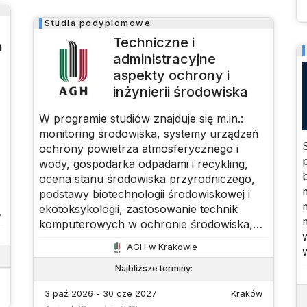
Studia podyplomowe
Techniczne i
n
administracyjne
aspekty ochrony i
inżynierii środowiska
W programie studiów znajduje się m.in.:
monitoring środowiska, systemy urządzeń
ochrony powietrza atmosferycznego i
wody, gospodarka odpadami i recykling,
ocena stanu środowiska przyrodniczego,
podstawy biotechnologii środowiskowej i
ekotoksykologii, zastosowanie technik
komputerowych w ochronie środowiska,
najnowsze przepisy i normy prawne z ich
AGH w Krakowie
interpretacją, zarządzanie środowiskiem,
ekonomia i ekonomika środowiska.
Najbliższe terminy
:
n
Szczególne miejsce w programie studiów
3 paź 2026 - 30 cze 2027
Kraków
zajmują współczesne problemy gospodarki