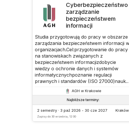
Cyberbezpieczeństwo 
zarządzanie
bezpieczeństwem
informacji
Studia przygotowują do pracy w obszarze
zarządzania bezpieczeństwem informacji 
organizacjach.Cel:przygotowanie do pracy
na stanowiskach związanych z
bezpieczeństwem informacjizdobycie
wiedzy o ochronie danych i systemów
informatycznychpoznanie regulacji
prawnych i standardów (ISO 27000)nauka
audytowania i kontroli systemów
AGH w Krakowie
bezpieczeństwarozwój praktycznych
umiejętności zarządzania bezpieczeństwe
Najbliższe terminy
:
informacjiProgram łączy aspekty
2 semestry · 3 paź 2026 - 30 cze 2027
Kraków
techniczne, organizacyjne i prawne
Zapisy do
30 września, 12:00
bezpieczeństwa informacj