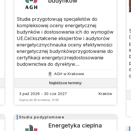
budynków
Studia przygotowują specjalistów do
kompleksowej oceny energetycznej
budynków i dostosowania ich do wymogów
UE.Cel:kształcenie ekspertów i audytorów
energetycznychnauka oceny efektywności
energetycznej budynkówprzygotowanie do
certyfikacji energetycznejdostosowanie
budownictwa do dyrektyw
UEprojektowanie budynków o niskim lub
AGH w Krakowie
zerowym zużyciu energiiStudia obejmują
zarówno zagadnienia teoretyczne, jak i
Najbliższe terminy
:
praktyczne związane z audytem i
3 paź 2026 - 30 cze 2027
Kraków
modernizacją energetyczną
Zapisy do
30 września, 12:00
Studia podyplomowe
Energetyka cieplna