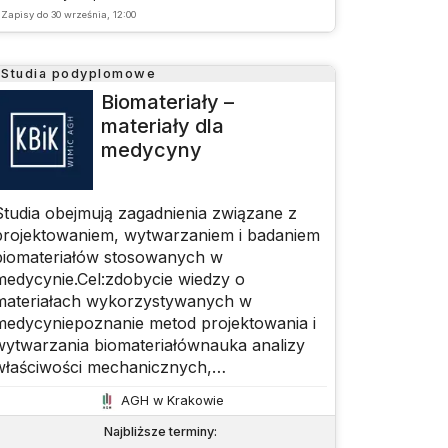
opisem budynku i jego wykorzystaniu jako
Zapisy do
30 września, 12:00
źródła danych dla decyzji inwestycyjnych
na każdym etapie (od koncepcji do
rozbiórki)
Studia podyplomowe
Biomateriały –
materiały dla
medycyny
Studia obejmują zagadnienia związane z
projektowaniem, wytwarzaniem i badaniem
biomateriałów stosowanych w
medycynie.Cel:zdobycie wiedzy o
materiałach wykorzystywanych w
medycyniepoznanie metod projektowania i
wytwarzania biomateriałównauka analizy
właściwości mechanicznych,
fizykochemicznych i
AGH w Krakowie
biologicznychpoznanie regulacji prawnych i
aspektów etycznych badańzapoznanie z
Najbliższe terminy
: