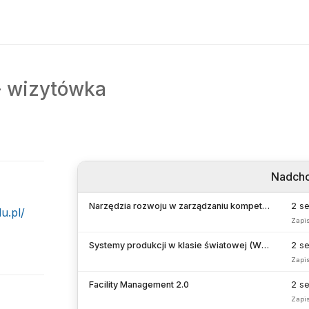
-
wizytówka
Nadch
Narzędzia rozwoju w zarządzaniu kompetencjami menedżerskimi
2 s
u.pl/
Zapi
Systemy produkcji w klasie światowej (WCM&S)
2 s
Zapi
Facility Management 2.0
2 s
Zapi