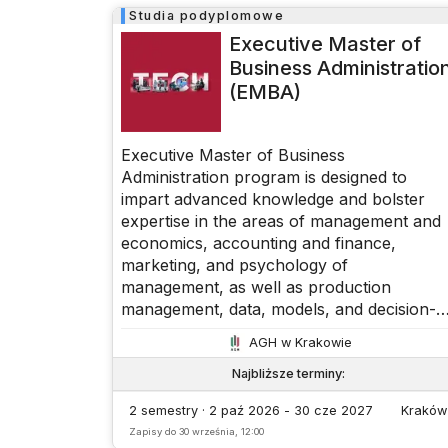
Studia podyplomowe
Executive Master of
Business Administratio
(EMBA)
Executive Master of Business
Administration program is designed to
impart advanced knowledge and bolster
expertise in the areas of management and
economics, accounting and finance,
marketing, and psychology of
management, as well as production
management, data, models, and decision-
making. As a participants in this esteemed
AGH w Krakowie
program, offered at AGH University of
Science and Technology - a premier
Najbliższe terminy
:
institution in the field of technical educatio
2 semestry · 2 paź 2026 - 30 cze 2027
Kraków
- postgraduate students will benefit from a
Zapisy do
30 września, 12:00
world-class education imparted by a team