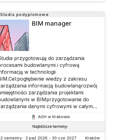
Studia podyplomowe
BIM manager
Studia przygotowują do zarządzania
procesami budowlanymi i cyfrową
informacją w technologii
BIM.Cel:pogłębienie wiedzy z zakresu
zarządzania informacją budowlanąrozwój
umiejętności zarządzania projektami
budowlanymi w BIMprzygotowanie do
zarządzania danymi cyfrowymi w całym
cyklu życia obiektunauka zarządzania
AGH w Krakowie
procesami inwestycyjnymi z
wykorzystaniem modeli BIMStudia
Najbliższe terminy
:
koncentrują się na zarządzaniu cyfrowym
2 semestry · 3 paź 2026 - 30 cze 2027
Kraków