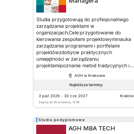
Managera
Studia przygotowują do profesjonalnego
zarządzania projektami w
organizacjach.Cele:przygotowanie do
kierowania zespołami projektowyminauka
zarządzania programami i portfelami
projektówzdobycie praktycznych
umiejętności w zarządzaniu
projektamipoznanie metod tradycyjnych i
zwinnych (Agile)nauka wykorzystania
AGH w Krakowie
narzędzi i systemów IT do zarządzania
projektami
Najbliższe terminy
:
3 paź 2026 - 30 cze 2027
Kraków
Zapisy do
20 września, 12:00
Studia podyplomowe
AGH MBA TECH