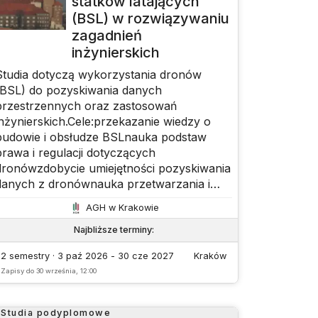
statków latających
(BSL) w rozwiązywaniu
zagadnień
inżynierskich
Studia dotyczą wykorzystania dronów
(BSL) do pozyskiwania danych
przestrzennych oraz zastosowań
inżynierskich.Cele:przekazanie wiedzy o
budowie i obsłudze BSLnauka podstaw
prawa i regulacji dotyczących
dronówzdobycie umiejętności pozyskiwania
danych z dronównauka przetwarzania i
analizy danych
AGH w Krakowie
fotogrametrycznychpoznanie
praktycznych zastosowań BSL w
Najbliższe terminy
:
inżynieriiobniżenie kosztów prac
2 semestry · 3 paź 2026 - 30 cze 2027
Kraków
pomiarowych poprzez wykorzystanie
Zapisy do
30 września, 12:00
dronów
Studia podyplomowe