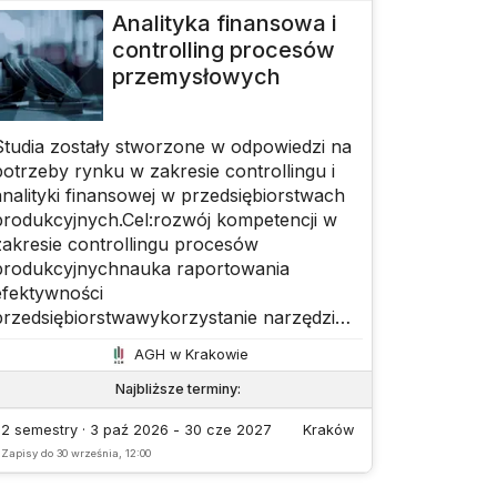
Analityka finansowa i
controlling procesów
przemysłowych
Studia zostały stworzone w odpowiedzi na
potrzeby rynku w zakresie controllingu i
analityki finansowej w przedsiębiorstwach
produkcyjnych.Cel:rozwój kompetencji w
zakresie controllingu procesów
produkcyjnychnauka raportowania
efektywności
przedsiębiorstwawykorzystanie narzędzi
analityki finansowejprzygotowanie do
AGH w Krakowie
podejmowania decyzji operacyjnych,
taktycznych i strategicznychpoznanie
Najbliższe terminy
:
narzędzi informatycznych wspierających
2 semestry · 3 paź 2026 - 30 cze 2027
Kraków
analizę finansowąProgram łączy:część
Zapisy do
30 września, 12:00
teoretycznączęść praktyczną (w tym
zajęcia prowadzone przez ekspertów