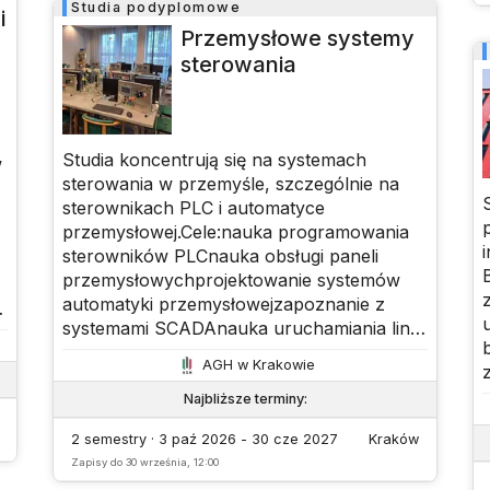
Studia podyplomowe
i
Przemysłowe systemy
sterowania
Studia koncentrują się na systemach
w
sterowania w przemyśle, szczególnie na
sterownikach PLC i automatyce
przemysłowej.Cele:nauka programowania
sterowników PLCnauka obsługi paneli
przemysłowychprojektowanie systemów
automatyki przemysłowejzapoznanie z
systemami SCADAnauka uruchamiania linii
produkcyjnych (Industry 4.0)poznanie
AGH w Krakowie
systemów napędowych, pneumatyki,
m
hydrauliki i systemów wizyjnych
Najbliższe terminy
:
2 semestry · 3 paź 2026 - 30 cze 2027
Kraków
Zapisy do
30 września, 12:00