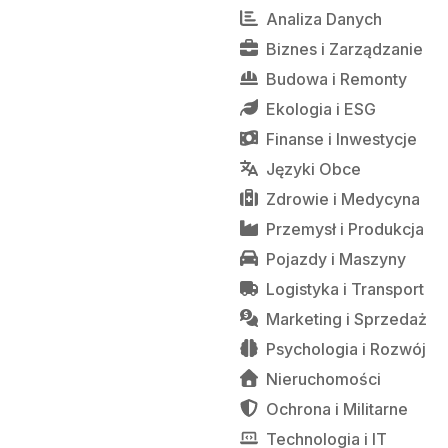
Analiza Danych
Biznes
i
Zarządzanie
Budowa
i
Remonty
Ekologia
i
ESG
Finanse
i
Inwestycje
Języki Obce
Zdrowie
i
Medycyna
Przemysł
i
Produkcja
Pojazdy
i
Maszyny
Logistyka
i
Transport
Marketing
i
Sprzedaż
Psychologia
i
Rozwój
Nieruchomości
Ochrona
i
Militarne
Technologia
i
IT