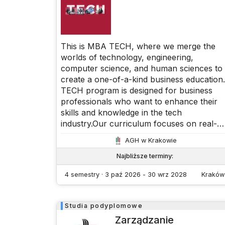
This is MBA TECH, where we merge the
worlds of technology, engineering,
computer science, and human sciences to
create a one-of-a-kind business education.
TECH program is designed for business
professionals who want to enhance their
skills and knowledge in the tech
industry.Our curriculum focuses on real-
world applications and combines technical
AGH w Krakowie
expertise with the business acumen neede
to succeed in today's fast-paced,
Najbliższe terminy
:
technology-driven world. We place a stron
4 semestry · 3 paź 2026 - 30 wrz 2028
Kraków
emphasis on communication and HR,
recognizing that strong leadership and
interpersonal skills are essential for
Studia podyplomowe
success in the technology
Zarządzanie
industry.Throughout the program, you will