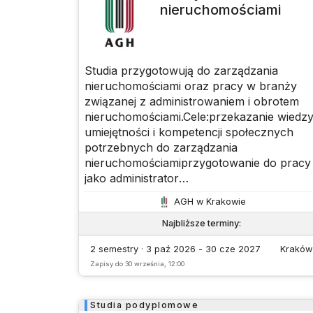
nieruchomościami
have the opportunity to work on projects
with real-world applications, collaborate
with industry experts, and network with
fellow professionals. By the end of the
Studia przygotowują do zarządzania
program, you will be well-equipped to take
nieruchomościami oraz pracy w branży
on leadership roles in the tech industry an
związanej z administrowaniem i obrotem
make a meaningful impact in your career.
nieruchomościami.Cele:przekazanie wiedzy
umiejętności i kompetencji społecznych
potrzebnych do zarządzania
nieruchomościamiprzygotowanie do pracy
jako administrator
nieruchomościprzygotowanie do pracy w
AGH w Krakowie
instytucjach gospodarujących
nieruchomościamirozwój kompetencji w
Najbliższe terminy
:
zakresie zarządzania, prawa i ekonomii
2 semestry · 3 paź 2026 - 30 cze 2027
Kraków
Zapisy do
30 września, 12:00
Studia podyplomowe