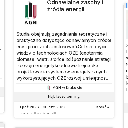
Odnawialne zasoby i
źródła energii
Studia obejmują zagadnienia teoretyczne i
d
praktyczne dotyczące odnawialnych źródeł
energii oraz ich zastosowań.Cele:zdobycie
,
wiedzy o technologiach OZE (geotermia,
biomasa, wiatr, słońce itd.)poznanie strategii
rozwoju energetyki odnawialnejnauka
projektowania systemów energetycznych
wykorzystujących OZErozwój umiejętności
oceny zasobów
AGH w Krakowie
energetycznychprzygotowanie do
zastosowań praktycznych (np.
Najbliższe terminy
:
budownictwo zeroenergetyczne, audyt
3 paź 2026 - 30 cze 2027
Kraków
energetyczny)
Zapisy do
30 września, 12:00