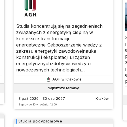
Studia koncentrują się na zagadnieniach
związanych z energetyką cieplną w
kontekście transformacji
energetycznej.Cel:poszerzenie wiedzy z
zakresu energetyki zawodowejnauka
konstrukcji i eksploatacji urządzeń
energetycznychzdobycie wiedzy o
nowoczesnych technologiach
energetycznychrozwój umiejętności
AGH w Krakowie
d
projektowania i bilansowania systemów
energetycznychpoznanie regulacji
Najbliższe terminy
:
g
prawnych dotyczących energetyki i
3 paź 2026 - 30 cze 2027
Kraków
ochrony środowiskaProgram obejmuje
Zapisy do
30 września, 12:00
m.in. termodynamikę, spalanie, OZE,
energetykę jądrową oraz rynek energii.
Studia podyplomowe