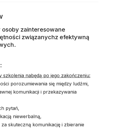
w
y osoby zainteresowane
jętności związanychz efektywną
wych.
:
cy szkolenia nabędą po jego zakończeniu:
ości porozumiewania się między ludźmi,
wnej komunikacji i przekazywania
ch pytań,
acją niewerbalną,
za skuteczną komunikację i zbieranie