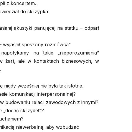
pił z koncertem.
owiedział do skrzypka:
iałej akustyki panującej na statku – odparł
 – wyjaśnił speszony rozmówca”
apotykamy na takie „nieporozumienia”
 w żart, ale w kontaktach biznesowych, w
.
nigdy wcześniej nie była tak istotna.
esie komunikacji interpersonalnej?
s w budowaniu relacji zawodowych z innymi?
e „dodać skrzydeł”?
łuchaniem?
ikacją niewerbalną, aby wzbudzać