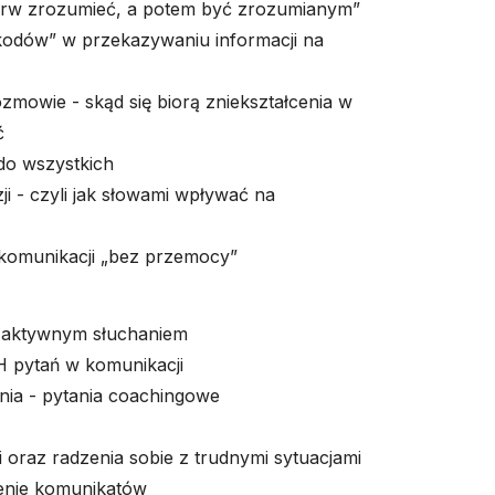
pierw zrozumieć, a potem być zrozumianym”
kodów” w przekazywaniu informacji na
ozmowie - skąd się biorą zniekształcenia w
ć
 do wszystkich
i - czyli jak słowami wpływać na
o komunikacji „bez przemocy”
E
e aktywnym słuchaniem
H pytań w komunikacji
nia - pytania coachingowe
i oraz radzenia sobie z trudnymi sytuacjami
enie komunikatów