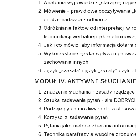
Anatomia wypowiedzi - „staraj się naj
Mówienie - prawidłowe odczytywanie „
drodze nadawca - odbiorca
Odróżnianie faktów od interpretacji w r
komunikacji werbalnej i jak je eliminowa
Jak i co mówić, aby informacja dotarła
Wykorzystanie języka wpływu i perswazj
zachowania innych
Język „szakala” i język „żyrafy” czyli 
MODUŁ IV. AKTYWNE SŁUCHANI
Znaczenie słuchania - zasady rządząc
Sztuka zadawania pytań - siła DOBRYC
Rodzaje pytań możliwych do zastosowa
Korzyści z zadawania pytań
Pytania jako metoda zbierania informacj
Technika parafrazy a wspólne zrozumi