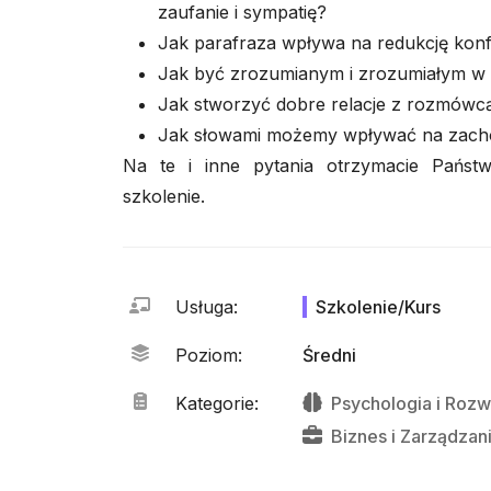
zaufanie i sympatię?
Jak parafraza wpływa na redukcję konf
Jak być zrozumianym i zrozumiałym w 
Jak stworzyć dobre relacje z rozmówc
Jak słowami możemy wpływać na zach
Na te i inne pytania otrzymacie Państ
szkolenie.
Usługa
:
Szkolenie/Kurs
Poziom
:
Średni
Kategorie
:
Psychologia
i
Rozw
Biznes
i
Zarządzan