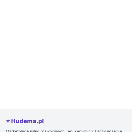
⭐️ Hudema.pl
Marketplace usług rozwojowych i edukacyjnych. Łączy uczelnie,