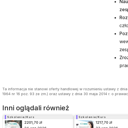
Nau
zes
Roz
czł
Poz
wew
zes
Zro
pra
Ta informacja nie stanowi oferty handlowej w rozumieniu ustawy z dnia 
1964 nr 16 poz. 93 ze zm.) oraz ustawy z dnia 30 maja 2014 r. o prawa
Inni oglądali również
Szkolenie/Kurs
Szkolenie/Kurs
2201,70 zł
1217,70 zł