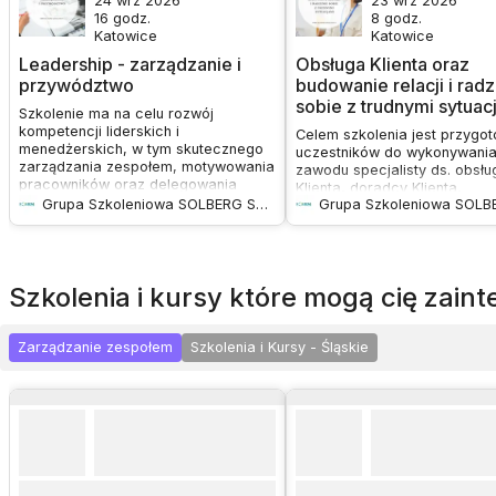
24 wrz 2026
23 wrz 2026
16
godz.
8
godz.
Katowice
Katowice
Leadership - zarządzanie i
Obsługa Klienta oraz
przywództwo
budowanie relacji i rad
sobie z trudnymi sytuac
Szkolenie ma na celu rozwój
kompetencji liderskich i
Celem szkolenia jest przygo
menedżerskich, w tym skutecznego
uczestników do wykonywani
zarządzania zespołem, motywowania
zawodu specjalisty ds. obsłu
pracowników oraz delegowania
Klienta, doradcy Klienta,
zadań. Uczestnicy poznają
Grupa Szkoleniowa SOLBERG Sp. z o.o.
recepcjonisty, sekretarki,
praktyczne metody budowania
przedstawiciela handlowego,
autorytetu, rozwijania współpracy i
specjalisty ds. sprzedaży i i
komunikacji w zespole, a także
zawodów związanych z obsł
zarządzania efektywnością
Klienta lub uzupełnienie wied
szkolenia i kursy które mogą cię zai
pracowników.
które już takie funkcje spraw
poprzez przekazanie informa
dotyczących zasad i umiejęt
Zarządzanie zespołem
Szkolenia i Kursy - Śląskie
skutecznej obsługi Klienta.