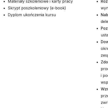
Materiały szkoleniowe i karty pracy
Roz
Skrypt poszkoleniowy (e-book)
wyni
Dyplom ukończenia kursu
Nab
del
Poz
usta
Dow
okr
zes
Zdo
pro
i p
wsp
Wzm
prz
zwr