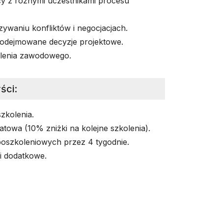
y z różnymi uczestnikami procesu
ywaniu konfliktów i negocjacjach.
odejmowane decyzje projektowe.
alenia zawodowego.
ści
:
szkolenia.
atowa (10% zniżki na kolejne szkolenia).
poszkoleniowych przez 4 tygodnie.
i dodatkowe.