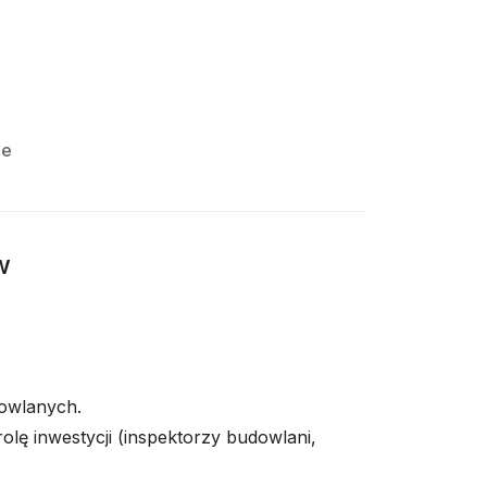
ie
w
owlanych.
olę inwestycji (inspektorzy budowlani,