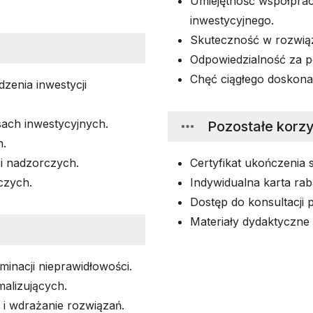
Umiejętność współprac
inwestycyjnego.
Skuteczność w rozwiąz
Odpowiedzialność za p
Chęć ciągłego doskon
enia inwestycji
sach inwestycyjnych.
Pozostałe korzy
h.
i nadzorczych.
Certyfikat ukończenia 
czych.
Indywidualna karta rab
Dostęp do konsultacji 
Materiały dydaktyczne 
iminacji nieprawidłowości.
malizujących.
i wdrażanie rozwiązań.