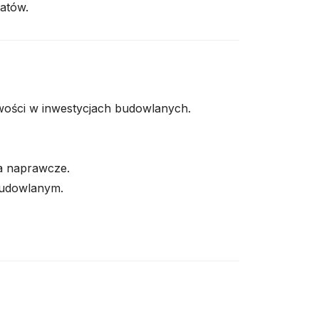
atów.
wości w inwestycjach budowlanych.
ia naprawcze.
budowlanym.