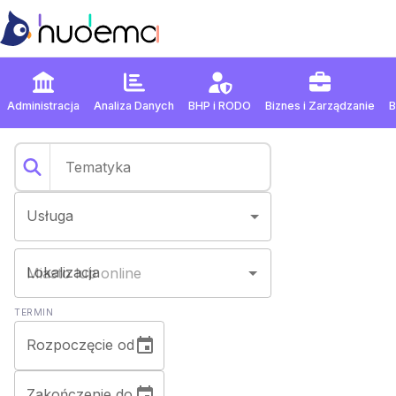
Administracja
Analiza Danych
BHP
i
RODO
Biznes
i
Zarządzanie
Usługa
Lokalizacja
TERMIN
Rozpoczęcie od
Zakończenie do