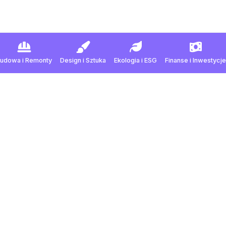
Budowa
i
Remonty
Design
i
Sztuka
Ekologia
i
ESG
Finanse
i
Inwestycje