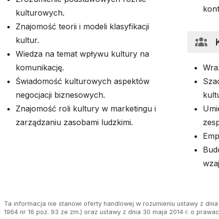
kon
kulturowych.
Znajomość teorii i modeli klasyfikacji
kultur.
Wiedza na temat wpływu kultury na
komunikację.
Wraż
Świadomość kulturowych aspektów
Sza
negocjacji biznesowych.
kult
Znajomość roli kultury w marketingu i
Umi
zarządzaniu zasobami ludzkimi.
zesp
Empa
Budo
wza
Ta informacja nie stanowi oferty handlowej w rozumieniu ustawy z dnia 
1964 nr 16 poz. 93 ze zm.) oraz ustawy z dnia 30 maja 2014 r. o prawa