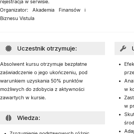
rejestracja w serwisie.
Organizator: Akademia Finansów i
Biznesu Vistula
Uczestnik otrzymuje
:
Absolwent kursu otrzymuje bezpłatne
Efe
zaświadczenie o jego ukończeniu, pod
prze
warunkiem uzyskania 50% punktów
Anal
możliwych do zdobycia z aktywności
w k
zawartych w kursie.
Zast
w pr
Skut
Wiedza
:
śro
Adap
Zrozumienie podstawowych różnic