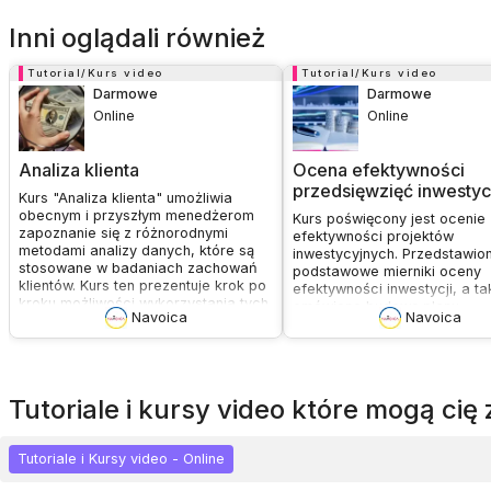
Inni oglądali również
Tutorial/Kurs video
Tutorial/Kurs video
Darmowe
Darmowe
Online
Online
Analiza klienta
Ocena efektywności
przedsięwzięć inwestyc
Kurs "Analiza klienta" umożliwia
obecnym i przyszłym menedżerom
Kurs poświęcony jest ocenie
zapoznanie się z różnorodnymi
efektywności projektów
metodami analizy danych, które są
inwestycyjnych. Przedstawio
stosowane w badaniach zachowań
podstawowe mierniki oceny
klientów. Kurs ten prezentuje krok po
efektywności inwestycji, a t
kroku możliwości wykorzystania tych
omówiono budowę planu
Navoica
Navoica
metod, co sprawia, że jest idealny
finansowego, który jest niez
zarówno dla początkujących, jak i dla
prawidłowego wyznaczenia w
osób chcących pogłębić swoje
wskaźników efektywności. Ku
umiejętności analityczne. Uczestnicy
składa się z 8 modułów i eg
nauczą się, jak efektywnie
końcowego. Kurs jest realiz
tutoriale i kursy video które mogą ci
wykorzystywać wyniki analiz w
tempie własnym.
zarządzaniu relacjami z klientami.
Tutoriale i Kursy video - Online