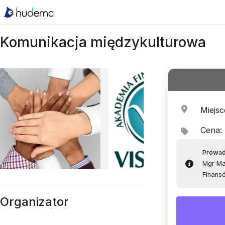
Komunikacja międzykulturowa
Miejsc
Cena
:
Prowa
Mgr Ma
Finansó
Organizator