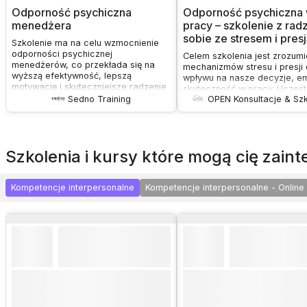
Odporność psychiczna
Odporność psychiczna
menedżera
pracy – szkolenie z rad
sobie ze stresem i pres
Szkolenie ma na celu wzmocnienie
odporności psychicznej
Celem szkolenia jest zrozumi
menedżerów, co przekłada się na
mechanizmów stresu i presji 
wyższą efektywność, lepszą
wpływu na nasze decyzje, em
motywację i skuteczniejsze radzenie
skuteczność w pracy. Uczest
sobie z trudnościami zawodowymi.
Sedno Training
OPEN Konsultacje & Szk
uczą się praktycznych techni
Uczestnicy nauczą się kontrolować
regulowania emocji i odzysk
stres, budować pewność siebie oraz
spokoju w trudnych sytuacja
efektywnie motywować siebie i
zawodowych. Warsztat rozwi
zespół.
umiejętność zachowania
szkolenia i kursy które mogą cię zai
koncentracji, jasności myślen
stabilności psychicznej pod p
Kompetencje interpersonalne
Kompetencje interpersonalne - Online