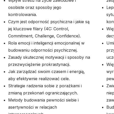
Wpływ stresu na życie zawodowe i
zes
osobiste oraz sposoby jego
Lep
kontrolowania.
syt
Czym jest odporność psychiczna i jakie są
konf
jej kluczowe filary (4C: Control,
Wię
Commitment, Challenge, Confidence).
dec
Rola emocji i inteligencji emocjonalnej w
Umi
budowaniu odporności psychicznej.
prz
Zasady skutecznej motywacji i sposoby na
ucz
przezwyciężenie prokrastynacji.
Wię
Jak zarządzać swoim czasem i energią,
wyr
aby efektywnie realizować cele.
pew
Strategie radzenia sobie z porażkami i
Zwi
zmianą przekonań ograniczających.
nie
Metody budowania pewności siebie i
zaw
asertywności w relacjach
Bud