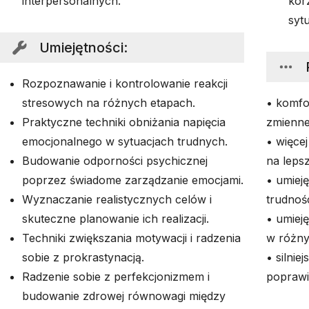
interpersonalnych.
kor
syt
Umiejętności
:
Rozpoznawanie i kontrolowanie reakcji
stresowych na różnych etapach.
• komfo
Praktyczne techniki obniżania napięcia
zmienne
emocjonalnego w sytuacjach trudnych.
• więcej
Budowanie odporności psychicznej
na leps
poprzez świadome zarządzanie emocjami.
• umiej
Wyznaczanie realistycznych celów i
trudnoś
skuteczne planowanie ich realizacji.
• umiej
Techniki zwiększania motywacji i radzenia
w różny
sobie z prokrastynacją.
• silnie
Radzenie sobie z perfekcjonizmem i
poprawi
budowanie zdrowej równowagi między