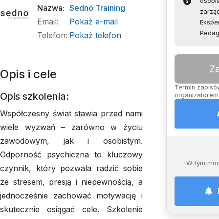
osobi
Nazwa
:
Sedno Training
zarzą
Email
:
Pokaż e-mail
Eksper
Pedag
Telefon
:
Pokaż telefon
Z
Opis i cele
Termin zapisów
Opis szkolenia:
organizatorem,
Współczesny świat stawia przed nami
wiele wyzwań – zarówno w życiu
zawodowym, jak i osobistym.
Odporność psychiczna to kluczowy
W tym mom
czynnik, który pozwala radzić sobie
ze stresem, presją i niepewnością, a
jednocześnie zachować motywację i
skutecznie osiągać cele. Szkolenie