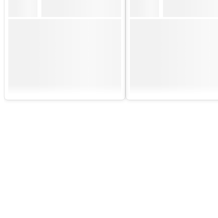
a także budowania trwałych relacji
opartych na zasadzie win-win.