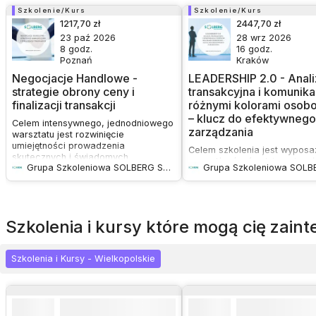
Szkolenie/Kurs
Szkolenie/Kurs
1217,70 zł
2447,70 zł
23 paź 2026
28 wrz 2026
8
godz.
16
godz.
Poznań
Kraków
Negocjacje Handlowe -
LEADERSHIP 2.0 - Anali
strategie obrony ceny i
transakcyjna i komunika
finalizacji transakcji
różnymi kolorami osob
– klucz do efektywnego
Celem intensywnego, jednodniowego
zarządzania
warsztatu jest rozwinięcie
umiejętności prowadzenia
Celem szkolenia jest wyposa
skutecznych i świadomych
menadżerów średniego i wy
Grupa Szkoleniowa SOLBERG Sp. z o.o.
negocjacji z klientami. Podczas
szczebla w praktyczne narzę
szkolenia analizowane są
analizy transakcyjnej oraz
autentyczne przykłady rozmów
umiejętność dostosowania st
handlowych, co pozwala na lepsze
komunikacji do różnych typó
zrozumienie mechanizmów
osobowości (tzw. kolory
szkolenia i kursy które mogą cię zai
podejmowania decyzji przez
osobowości). Dzięki temu ucz
klientów. Uczestnicy uczą się
będą skuteczniej delegować 
przygotowywać do kontaktu z
zarządzać konfliktami i bud
Szkolenia i Kursy - Wielkopolskie
kontrahentem, dobierać adekwatne
zaangażowanie zespołu.
strategie, rozpoznawać manipulacje
oraz skutecznie na nie reagować.
Szkolenie dostarcza praktycznych
narzędzi do prowadzenia rozmów z
trudnymi kontrahentami, obrony ceny,