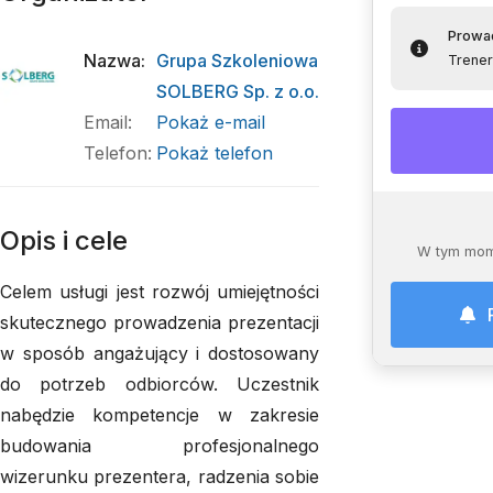
Prowa
Nazwa
:
Grupa Szkoleniowa
Trene
SOLBERG Sp. z o.o.
Email
:
Pokaż e-mail
Telefon
:
Pokaż telefon
Opis i cele
W tym mom
Celem usługi jest rozwój umiejętności
skutecznego prowadzenia prezentacji
w sposób angażujący i dostosowany
do potrzeb odbiorców. Uczestnik
nabędzie kompetencje w zakresie
budowania profesjonalnego
wizerunku prezentera, radzenia sobie