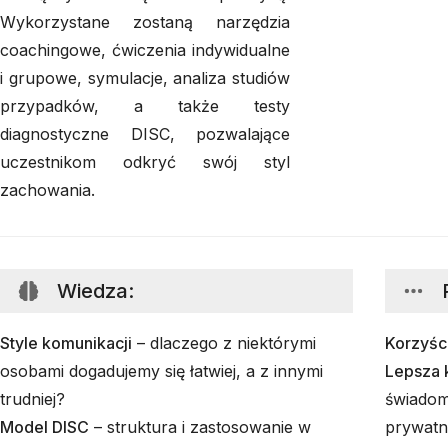
Wykorzystane zostaną narzędzia
coachingowe, ćwiczenia indywidualne
i grupowe, symulacje, analiza studiów
przypadków, a także testy
diagnostyczne DISC, pozwalające
uczestnikom odkryć swój styl
zachowania.
Wiedza
:
Style komunikacji
– dlaczego z niektórymi
Korzyśc
osobami dogadujemy się łatwiej, a z innymi
Lepsza 
trudniej?
świadom
Model DISC
– struktura i zastosowanie w
prywatn