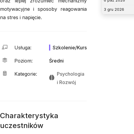
oraz lepiej zrozumieć mechanizmy
6 paź 2026
motywacyjne i sposoby reagowania
3 gru 2026
na stres i napięcie.
Usługa
:
Szkolenie/Kurs
Poziom
:
Średni
Kategorie
:
Psychologia
i 
Rozwój
Charakterystyka
uczestników