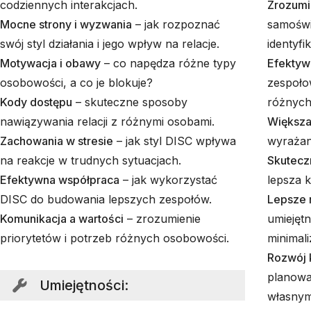
codziennych interakcjach.
Zrozumie
Mocne strony i wyzwania
– jak rozpoznać
samoświ
swój styl działania i jego wpływ na relacje.
identyf
Motywacja i obawy
– co napędza różne typy
Efektyw
osobowości, a co je blokuje?
zespoło
Kody dostępu
– skuteczne sposoby
różnych
nawiązywania relacji z różnymi osobami.
Większa
Zachowania w stresie
– jak styl DISC wpływa
wyrażani
na reakcje w trudnych sytuacjach.
Skutecz
Efektywna współpraca
– jak wykorzystać
lepsza k
DISC do budowania lepszych zespołów.
Lepsze 
Komunikacja a wartości
– zrozumienie
umiejęt
priorytetów i potrzeb różnych osobowości.
minimal
Rozwój 
planowa
Umiejętności
:
własnym