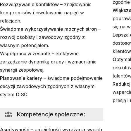
zgodnie
Rozwiązywanie konfliktów
– znajdowanie
Większe
kompromisów i niwelowanie napięć w
poprawa 
relacjach.
się na w
Świadome wykorzystywanie mocnych stron
–
Lepsza o
rozwój osobisty i zawodowy zgodny z
dostoso
własnym potencjałem.
klientów
Współpraca w zespole
– efektywne
Optymal
zarządzanie dynamiką grupy i wzmacnianie
rekrutow
synergii zespołowej.
talentów
Planowanie kariery
– świadome podejmowanie
Redukcj
decyzji zawodowych zgodnych z własnym
wsparci
stylem DISC.
presją i
Kompetencje społeczne
:
Asertywność
– umiejętność wyrażania swoich