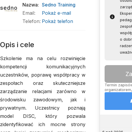
osobis
Nazwa
:
Sedno Training
zarzą
Email
:
Pokaż e-mail
Eksper
pedago
Telefon
:
Pokaż telefon
zespoł
współ
o dobr
Opis i cele
radzen
uważno
Szkolenie ma na celu rozwinięcie
kompetencji komunikacyjnych
Za
uczestników, poprawę współpracy w
zespołach oraz skuteczniejsze
Termin zapisów 
organizatorem,
zarządzanie relacjami zarówno w
środowisku zawodowym, jak i
prywatnym. Uczestnicy poznają
model DISC, który pozwala
zidentyfikować ich mocne strony