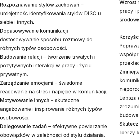
Wzrost 
Rozpoznawanie stylów zachowań
–
pracy i
umiejętność identyfikowania stylów DISC u
środowi
siebie i innych.
Dopasowywanie komunikacji
–
Korzyści
dostosowywanie sposobu rozmowy do
Poprawa
różnych typów osobowości.
współpr
Budowanie relacji
– tworzenie trwałych i
przekła
pozytywnych interakcji w pracy i życiu
Zmniejs
prywatnym.
komunika
Zarządzanie emocjami
– świadome
nieporoz
reagowanie na stres i napięcie w komunikacji.
Lepsza 
Motywowanie innych
– skuteczne
zrozumi
angażowanie i inspirowanie różnych typów
budowan
osobowości.
Skutecz
Delegowanie zadań
– efektywne powierzanie
liderzy 
obowiązków w zależności od stylu działania.