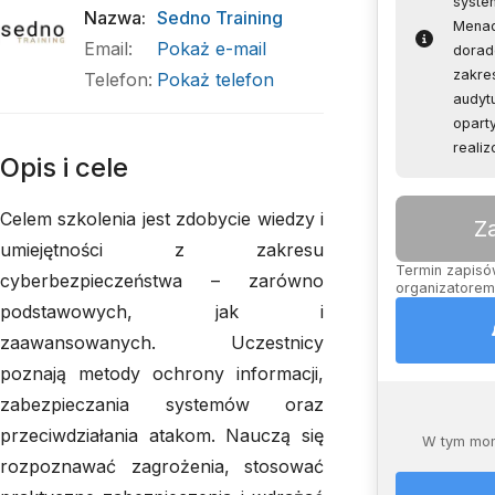
syste
Nazwa
:
Sedno Training
Menad
Email
:
Pokaż e-mail
dorad
zakre
Telefon
:
Pokaż telefon
audyt
opart
reali
Opis i cele
Celem szkolenia jest zdobycie wiedzy i
Z
umiejętności z zakresu
Termin zapisów
cyberbezpieczeństwa – zarówno
organizatorem,
podstawowych, jak i
zaawansowanych. Uczestnicy
poznają metody ochrony informacji,
zabezpieczania systemów oraz
przeciwdziałania atakom. Nauczą się
W tym mom
rozpoznawać zagrożenia, stosować