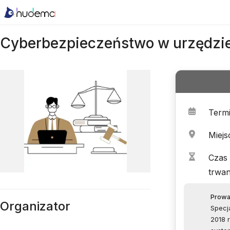
Cyberbezpieczeństwo w urzędzi
Term
Miejs
Czas
trwan
Prowa
Organizator
Specj
2018 r