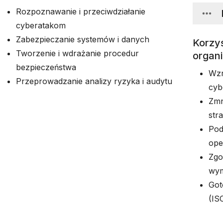
Rozpoznawanie i przeciwdziałanie
cyberatakom
Zabezpieczanie systemów i danych
Korzyś
Tworzenie i wdrażanie procedur
organi
bezpieczeństwa
Wzr
Przeprowadzanie analizy ryzyka i audytu
cyb
Zmn
str
Pod
ope
Zgo
wym
Got
(IS