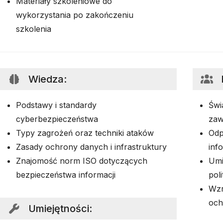
Materiały szkoleniowe do
wykorzystania po zakończeniu
szkolenia
Wiedza
:
Podstawy i standardy
Świ
cyberbezpieczeństwa
zaw
Typy zagrożeń oraz techniki ataków
Odp
Zasady ochrony danych i infrastruktury
inf
Znajomość norm ISO dotyczących
Umi
bezpieczeństwa informacji
pol
Wzr
och
Umiejętności
: