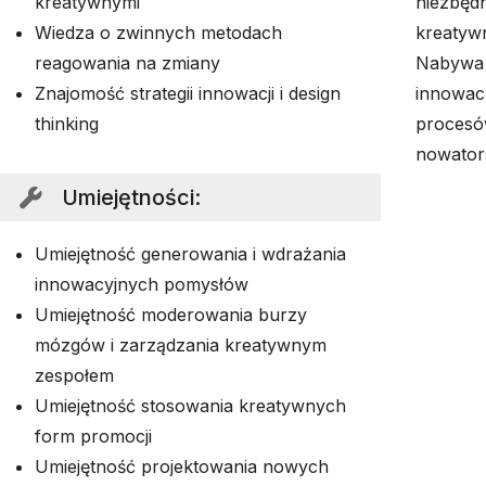
kreatywnymi
niezbęd
Wiedza o zwinnych metodach
kreatywn
reagowania na zmiany
Nabywa 
Znajomość strategii innowacji i design
innowac
thinking
procesó
nowator
Umiejętności
:
Umiejętność generowania i wdrażania
innowacyjnych pomysłów
Umiejętność moderowania burzy
mózgów i zarządzania kreatywnym
zespołem
Umiejętność stosowania kreatywnych
form promocji
Umiejętność projektowania nowych