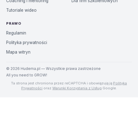
Coaching i mentoring
Dla firm szkoleniowych
Tutoriale wideo
PRAWO
Regulamin
Polityka prywatności
Mapa witryn
©
2026
Hudema.pl — Wszystkie prawa zastrzeżone
All you need to GROW!
Ta strona jest chroniona przez reCAPTCHA i obowiązują ją
Polityka
Prywatności
oraz
Warunki Korzystania z Usług
Google.