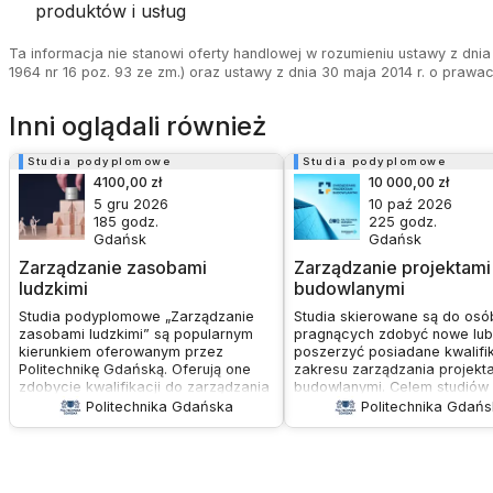
produktów i usług
Ta informacja nie stanowi oferty handlowej w rozumieniu ustawy z dnia 
1964 nr 16 poz. 93 ze zm.) oraz ustawy z dnia 30 maja 2014 r. o prawa
Inni oglądali również
Studia podyplomowe
Studia podyplomowe
4100,00 zł
10 000,00 zł
5 gru 2026
10 paź 2026
185
godz.
225
godz.
Gdańsk
Gdańsk
Zarządzanie zasobami
Zarządzanie projektami
ludzkimi
budowlanymi
Studia podyplomowe „Zarządzanie
Studia skierowane są do osó
zasobami ludzkimi” są popularnym
pragnących zdobyć nowe lub
kierunkiem oferowanym przez
poszerzyć posiadane kwalifi
Politechnikę Gdańską. Oferują one
zakresu zarządzania projekt
zdobycie kwalifikacji do zarządzania
budowlanymi. Celem studiów 
zasobami ludzkimi, co otwiera nowe
przygotowanie słuchacza do
Politechnika Gdańska
Politechnika Gdań
możliwości zawodowe w tej
pełnienia funkcji Project Ma
dziedzinie. Program prowadzą
lub skutecznego członka zes
wysokiej klasy specjaliści:
realizującego projekt budowl
nauczyciele akademiccy, trenerzy
także zwiększenie efektywnoś
biznesu, konsultanci i praktycy HR.
jakości zarządzania projekta