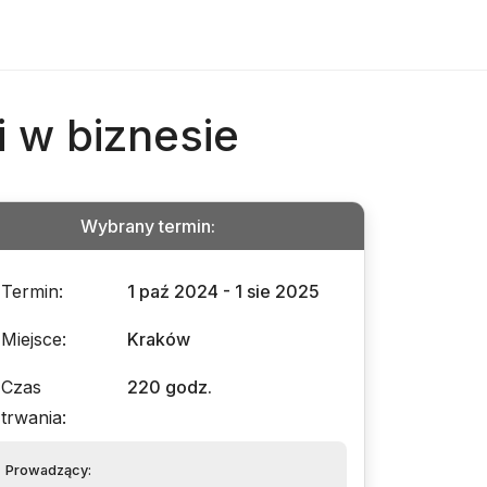
 w biznesie
Wybrany termin
:
Termin
:
1 paź 2024 - 1 sie 2025
Miejsce
:
Kraków
Czas
220 godz.
trwania
:
Prowadzący
: