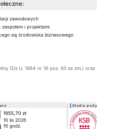
połeczne
:
lacji zawodowych
 zespołem i projektami
ącego się środowiska biznesowego
ilny (Dz.U. 1964 nr 16 poz. 93 ze zm.) oraz
urs
Studia podyplomowe
1955,70 zł
6500,00 zł
16 lis 2026
3 paź 2026
16
godz.
180
godz.