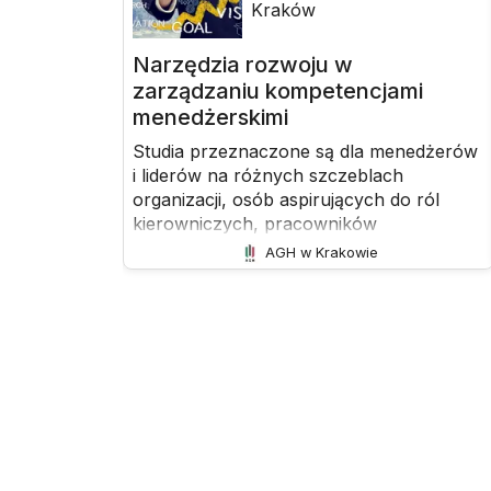
Kraków
Narzędzia rozwoju w
zarządzaniu kompetencjami
menedżerskimi
Studia przeznaczone są dla menedżerów
i liderów na różnych szczeblach
organizacji, osób aspirujących do ról
kierowniczych, pracowników
odpowiedzialnych za zarządzanie
AGH w Krakowie
zespołem lub projektami, specjalistów
chcących rozwijać swoje kompetencje
interpersonalne, przedsiębiorców i
właścicieli firm dbających o skuteczność
zarządzania, osób zainteresowanych
świadomym rozwojem kariery i
kompetencji przywódczych.Cel
studiów:Rozwój kompetencji miękkich w
zarządzaniu.Doskonalenie komunikacji i
umiejętności budowania relacji w