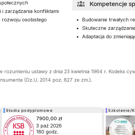
 społecznych
Kompetencje s
 i zarządzania konfliktami
i rozwoju osobistego
Budowanie trwałych re
Skuteczne zarządzanie
Adaptacja do zmieniaj
w rozumieniu ustawy z dnia 23 kwietnia 1964 r. Kodeks cyw
onsumenta (Dz.U. 2014 poz. 827 ze zm.).
Studia podyplomowe
Szkolenie/K
7900,00 zł
3 paź 2026
180
godz.