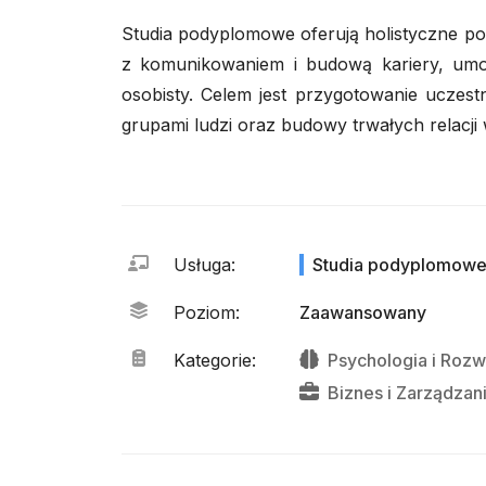
Studia podyplomowe oferują holistyczne po
z komunikowaniem i budową kariery, umoż
osobisty. Celem jest przygotowanie uczes
grupami ludzi oraz budowy trwałych relacj
Usługa
:
Studia podyplomow
Poziom
:
Zaawansowany
Kategorie
:
Psychologia
i
Rozw
Biznes
i
Zarządzan