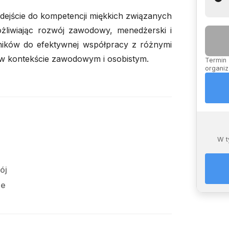
dejście do kompetencji miękkich związanych
liwiając rozwój zawodowy, menedżerski i
tników do efektywnej współpracy z różnymi
i w kontekście zawodowym i osobistym.
Termin 
organiz
e
W t
ój
ie