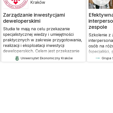
Kraków
Zarządzanie inwestycjami
Efektywn
deweloperskimi
interpers
zespole
Studia te mają na celu przekazanie
specjalistycznej wiedzy i umiejętności
Szkolenie z 
praktycznych w zakresie przygotowania,
interpersona
realizacji i eksploatacji inwestycji
osób na róż
deweloperskich. Celem jest przekazanie
(specjaliści
wiedzy i umiejętności praktycznych w
kierownicy, 
Uniwersytet Ekonomiczny Kraków
Grupa 
zakresie działalności deweloperskiej i
jest rozwija
zarządzania inwestycjami deweloperskimi.
przekazywan
budowania re
w grupie. S
współpracy 
nieporozumi
miejscu pra
relacji międ