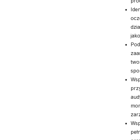
pro
Ide
ocz
dzi
jak
Pod
zaa
two
spo
Wsp
prz
aud
mon
zar
Wsp
peł