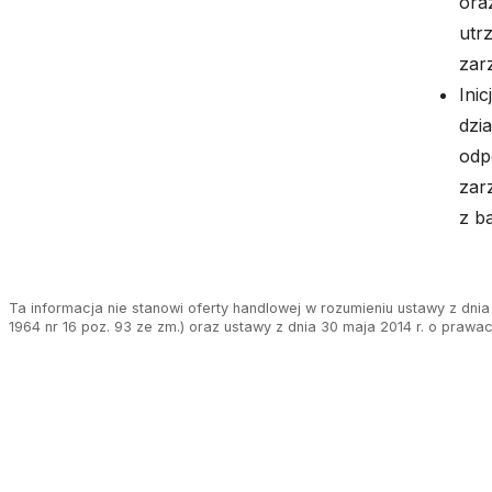
ora
utr
zar
Ini
dzi
odp
zar
z b
Ta informacja nie stanowi oferty handlowej w rozumieniu ustawy z dnia 
1964 nr 16 poz. 93 ze zm.) oraz ustawy z dnia 30 maja 2014 r. o prawa