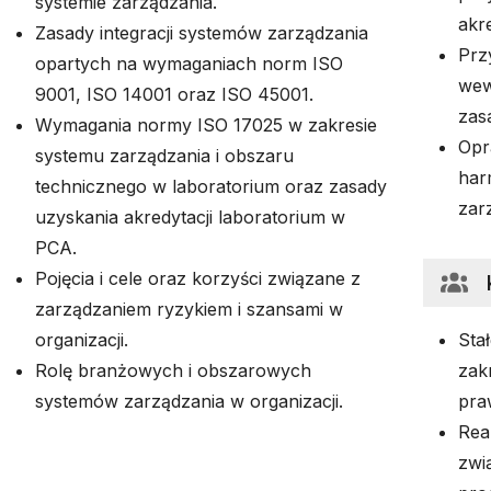
systemie zarządzania.
akre
Zasady integracji systemów zarządzania
Prz
opartych na wymaganiach norm ISO
wew
9001, ISO 14001 oraz ISO 45001.
zas
Wymagania normy ISO 17025 w zakresie
Opr
systemu zarządzania i obszaru
har
technicznego w laboratorium oraz zasady
zar
uzyskania akredytacji laboratorium w
PCA.
Pojęcia i cele oraz korzyści związane z
zarządzaniem ryzykiem i szansami w
organizacji.
Stał
Rolę branżowych i obszarowych
zak
systemów zarządzania w organizacji.
pra
Rea
zwi