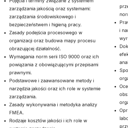
Pojęcia i terminy związane z systemem
prz
zarządzania jakością oraz systemami:
nor
zarządzania środowiskowego i
Pra
bezpieczeństwem i higieną pracy.
i na
Zasady podejścia procesowego w
wyr
organizacji oraz budowa mapy procesu
Dok
obrazującej działalność.
efe
Wymagania norm serii ISO 9000 oraz ich
ana
powiązania z obowiązującymi przepisami
Spo
prawnymi.
orga
Podstawowe i zaawansowane metody i
Oce
narzędzia jakości oraz ich role w systemie
obs
zarządzania.
orga
Zasady wykonywania i metodyka analizy
Opr
FMEA.
lab
Rodzaje kosztów jakości i ich role w
prz