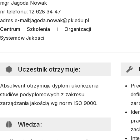
mgr Jagoda Nowak
nr telefonu: 12 628 34 47
adres e-mail:jagoda.nowak@pk.edu.pl
Centrum Szkolenia i Organizacji
Systemów Jakości
Uczestnik otrzymuje
:
Absolwent otrzymuje dyplom ukończenia
Pre
studiów podyplomowych z zakresu
def
zarządzania jakością wg norm ISO 9000.
zar
Iden
pra
Wiedza
:
zac
Int