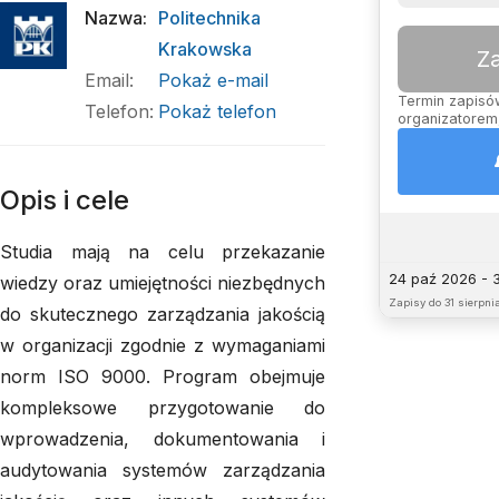
Nazwa
:
Politechnika
Krakowska
Z
Email
:
Pokaż e-mail
Termin zapisów
Telefon
:
Pokaż telefon
organizatorem,
Opis i cele
Studia mają na celu przekazanie
24 paź 2026 - 
wiedzy oraz umiejętności niezbędnych
Zapisy do
31 sierpnia
do skutecznego zarządzania jakością
w organizacji zgodnie z wymaganiami
norm ISO 9000. Program obejmuje
kompleksowe przygotowanie do
wprowadzenia, dokumentowania i
audytowania systemów zarządzania