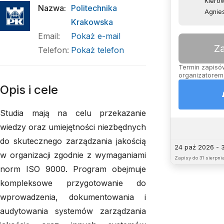
Kiero
Nazwa
:
Politechnika
Agnie
Krakowska
Email
:
Pokaż e-mail
Z
Telefon
:
Pokaż telefon
Termin zapisów
organizatorem,
Opis i cele
Studia mają na celu przekazanie
wiedzy oraz umiejętności niezbędnych
do skutecznego zarządzania jakością
24 paź 2026 - 
w organizacji zgodnie z wymaganiami
Zapisy do
31 sierpnia
norm ISO 9000. Program obejmuje
kompleksowe przygotowanie do
wprowadzenia, dokumentowania i
audytowania systemów zarządzania