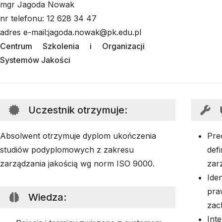
mgr Jagoda Nowak
nr telefonu: 12 628 34 47
adres e-mail:jagoda.nowak@pk.edu.pl
Centrum Szkolenia i Organizacji
Systemów Jakości
Uczestnik otrzymuje
:
Absolwent otrzymuje dyplom ukończenia
Pre
studiów podyplomowych z zakresu
def
zarządzania jakością wg norm ISO 9000.
zar
Iden
pra
Wiedza
:
zac
Int