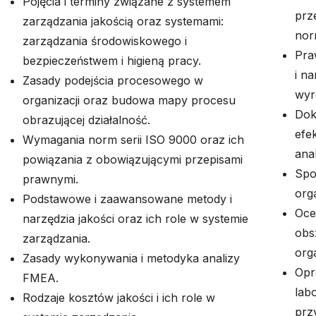
Pojęcia i terminy związane z systemem
prz
zarządzania jakością oraz systemami:
nor
zarządzania środowiskowego i
Pra
bezpieczeństwem i higieną pracy.
i na
Zasady podejścia procesowego w
wyr
organizacji oraz budowa mapy procesu
Dok
obrazującej działalność.
efe
Wymagania norm serii ISO 9000 oraz ich
ana
powiązania z obowiązującymi przepisami
Spo
prawnymi.
orga
Podstawowe i zaawansowane metody i
Oce
narzędzia jakości oraz ich role w systemie
obs
zarządzania.
orga
Zasady wykonywania i metodyka analizy
Opr
FMEA.
lab
Rodzaje kosztów jakości i ich role w
prz