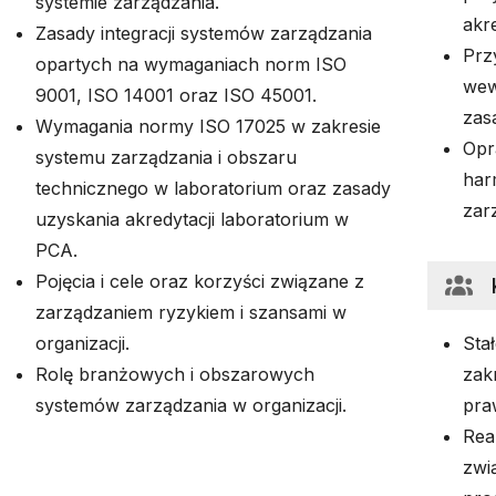
systemie zarządzania.
akre
Zasady integracji systemów zarządzania
Prz
opartych na wymaganiach norm ISO
wew
9001, ISO 14001 oraz ISO 45001.
zas
Wymagania normy ISO 17025 w zakresie
Opr
systemu zarządzania i obszaru
har
technicznego w laboratorium oraz zasady
zar
uzyskania akredytacji laboratorium w
PCA.
Pojęcia i cele oraz korzyści związane z
zarządzaniem ryzykiem i szansami w
organizacji.
Stał
Rolę branżowych i obszarowych
zak
systemów zarządzania w organizacji.
pra
Rea
zwi