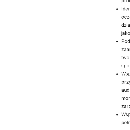
pro
Ide
ocz
dzi
jak
Pod
zaa
two
spo
Wsp
prz
aud
mon
zar
Wsp
peł