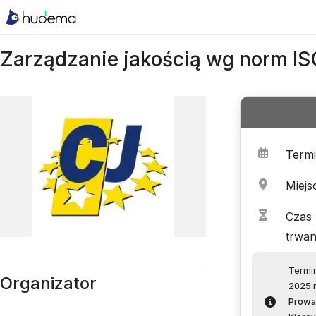
Zarządzanie jakością wg norm I
Term
Miejs
Czas
trwan
Termi
Organizator
2025 r
Prowa