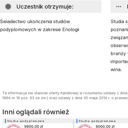
Uczestnik otrzymuje
:
Świadectwo ukończenia studiów
Studia 
podyplomowych w zakresie Enologii
poznania
związan
obserwo
branży w
importe
wina.
Ta informacja nie stanowi oferty handlowej w rozumieniu ustawy z dnia 
1964 nr 16 poz. 93 ze zm.) oraz ustawy z dnia 30 maja 2014 r. o prawa
Inni oglądali również
Studia podyplomowe
Studia podyplomowe
9900,00 zł
6000,00 zł