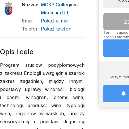
Kiero
Nazwa
:
MCKP Collegium
Medicum UJ
Email
:
Pokaż e-mail
Z
Telefon
:
Pokaż telefon
Termin zapisów
organizatorem,
Opis i cele
Program studiów podyplomowych
z zakresu Enologii uwzględnia szeroki
W tym mom
zakres zagadnień, między innymi:
podstawy uprawy winorośli, biologii
i chemii winogron, chemii wina,
technologii produkcji wina, typologii
wina, regionów winiarskich, analizy
sensorycznej i podstaw degustacji