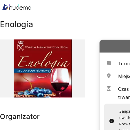
Enologia
Term
Miejs
Czas
trwan
Zajęc
Organizator
dwudn
Prow