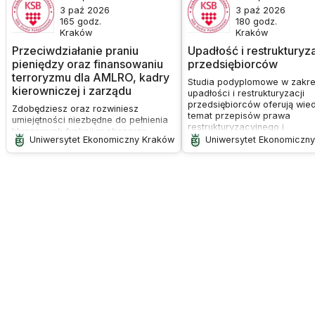
3 paź 2026
3 paź 2026
165
godz.
180
godz.
Kraków
Kraków
Przeciwdziałanie praniu
Upadłość i restrukturyz
pieniędzy oraz finansowaniu
przedsiębiorców
terroryzmu dla AMLRO, kadry
Studia podyplomowe w zakre
kierowniczej i zarządu
upadłości i restrukturyzacji
przedsiębiorców oferują wie
Zdobędziesz oraz rozwiniesz
temat przepisów prawa
umiejętności niezbędne do pełnienia
restrukturyzacyjnego i
kluczowych funkcji w obszarze
upadłościowego oraz prakty
Uniwersytet Ekonomiczny Kraków
Uniwersytet Ekonomiczn
AML/CFT, w szczególności do
umiejętności w stosowaniu ty
przygotowania, wdrożenia
przepisów. Uczestnicy zdob
i nadzorowania, skutecznego
wiedzę o procedurach
systemu AML/CFT w organizacji oraz
upadłościowych i
zarządzania ryzykiem prania
restrukturyzacyjnych oraz o r
pieniędzy i finansowania terroryzmu.
syndyków i nadzorców.Cel
Dowiesz się jaki wpływ na obszar
studiów:Przygotowanie do ud
AML/CFT mają nowe technologie.
postępowaniach
restrukturyzacyjnych i
upadłościowych, zarówno w
charakterze dłużnika, jak i
wierzyciela.Przygotowanie d
egzaminu na licencję doradc
restrukturyzacyjnego i późni
wykonywania zadań syndyka