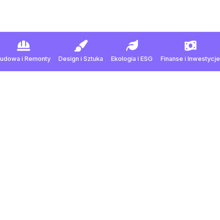
Budowa
i
Remonty
Design
i
Sztuka
Ekologia
i
ESG
Finanse
i
Inwestycje