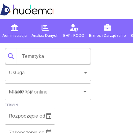
Administracja
Analiza Danych
BHP
i
RODO
Biznes
i
Zarządzanie
Usługa
Lokalizacja
TERMIN
Rozpoczęcie od
Zakończenie do