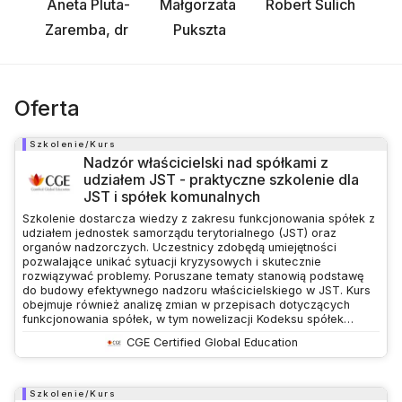
Aneta Pluta-
Małgorzata 
Robert Sulich
Zaremba, dr 
Pukszta
Oferta
Szkolenie/Kurs
Nadzór właścicielski nad spółkami z
udziałem JST - praktyczne szkolenie dla
JST i spółek komunalnych
Szkolenie dostarcza wiedzy z zakresu funkcjonowania spółek z
udziałem jednostek samorządu terytorialnego (JST) oraz
organów nadzorczych. Uczestnicy zdobędą umiejętności
pozwalające unikać sytuacji kryzysowych i skutecznie
rozwiązywać problemy. Poruszane tematy stanowią podstawę
do budowy efektywnego nadzoru właścicielskiego w JST. Kurs
obejmuje również analizę zmian w przepisach dotyczących
funkcjonowania spółek, w tym nowelizacji Kodeksu spółek
handlowych (KSH).
CGE Certified Global Education
Szkolenie/Kurs