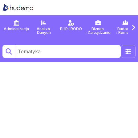
Administracja
Analiza 
BHP
 i 
RODO
Biznes
Budowa
Danych
i 
Zarządzanie
i 
Remonty