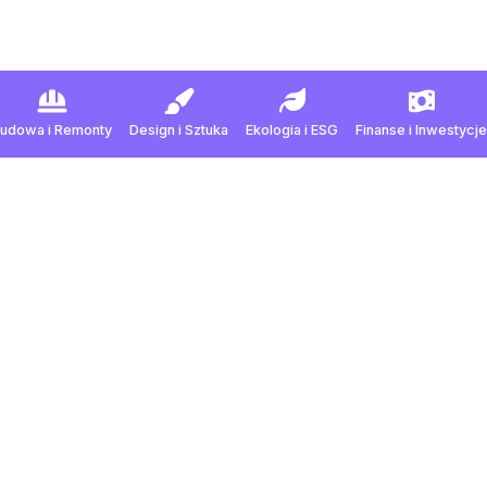
Budowa
i
Remonty
Design
i
Sztuka
Ekologia
i
ESG
Finanse
i
Inwestycje