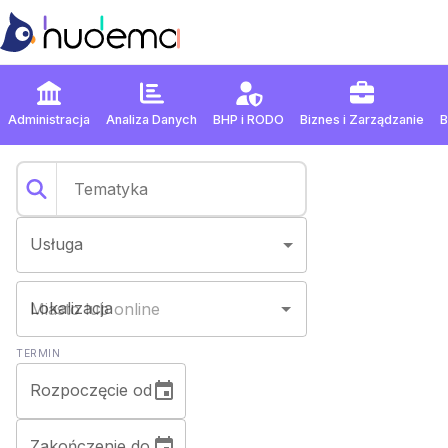
Administracja
Analiza Danych
BHP
i
RODO
Biznes
i
Zarządzanie
Usługa
Lokalizacja
TERMIN
Rozpoczęcie od
Zakończenie do