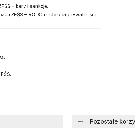
 ZFŚS
– kary i sankcje.
mach ZFŚS
– RODO i ochrona prywatności.
a.
ZFŚS.
Pozostałe korzy