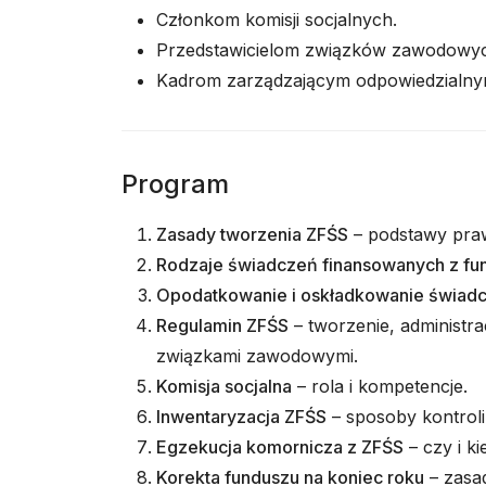
Członkom komisji socjalnych.
Przedstawicielom związków zawodowy
Kadrom zarządzającym odpowiedzialnym 
Program
Zasady tworzenia ZFŚS
– podstawy praw
Rodzaje świadczeń finansowanych z fu
Opodatkowanie i oskładkowanie świad
Regulamin ZFŚS
– tworzenie, administra
związkami zawodowymi.
Komisja socjalna
– rola i kompetencje.
Inwentaryzacja ZFŚS
– sposoby kontroli 
Egzekucja komornicza z ZFŚS
– czy i k
Korekta funduszu na koniec roku
– zasad