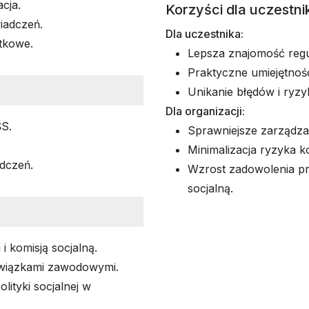
cja.
Korzyści dla uczestnik
iadczeń.
Dla uczestnika:
tkowe.
Lepsza znajomość regu
Praktyczne umiejętnoś
Unikanie błędów i ryz
Dla organizacji:
ŚS.
Sprawniejsze zarządza
Minimalizacja ryzyka kon
adczeń.
Wzrost zadowolenia pr
socjalną.
 komisją socjalną.
związkami zawodowymi.
lityki socjalnej w