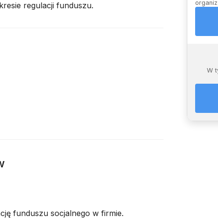
organiz
esie regulacji funduszu.
W t
w
ję funduszu socjalnego w firmie.