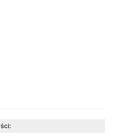
ści
: