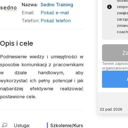
doświ
Nazwa
:
Sedno Training
zespoł
Email
:
Pokaż e-mail
zwięk
zarząd
Telefon
:
Pokaż telefon
zmianą
coach
Opis i cele
Z
Podniesienie wiedzy i umiejętności w
Termin zapisów
sposobie komunikacji z pracownikami
organizatorem,
w dziale handlowym, aby
wykorzystać ich pełny potencjał i jak
najbardziej efektywnie realizować
postawione cele.
22 paź 2026
Usługa
:
Szkolenie/Kurs