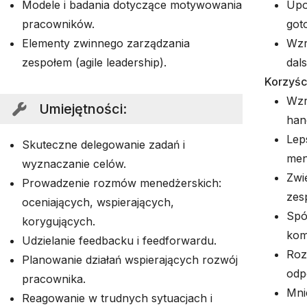
Modele i badania dotyczące motywowania
Upo
pracowników.
got
Elementy zwinnego zarządzania
Wzr
zespołem (agile leadership).
dal
Korzyści
Wzr
Umiejętności
:
han
Lep
Skuteczne delegowanie zadań i
men
wyznaczanie celów.
Zwi
Prowadzenie rozmów menedżerskich:
zes
oceniających, wspierających,
Spó
korygujących.
kom
Udzielanie feedbacku i feedforwardu.
Roz
Planowanie działań wspierających rozwój
odp
pracownika.
Mni
Reagowanie w trudnych sytuacjach i