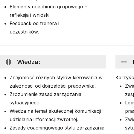
Elementy coachingu grupowego –
refleksja i wnioski.
Feedback od trenera i
uczestników.
Wiedza
:
Znajomość różnych stylów kierowania w
Korzyśc
zależności od dojrzałości pracownika.
Zwi
Zrozumienie zasad zarządzania
zes
sytuacyjnego.
Lep
Wiedza na temat skutecznej komunikacji i
pra
udzielania informacji zwrotnej.
Zwi
Zasady coachingowego stylu zarządzania.
syt