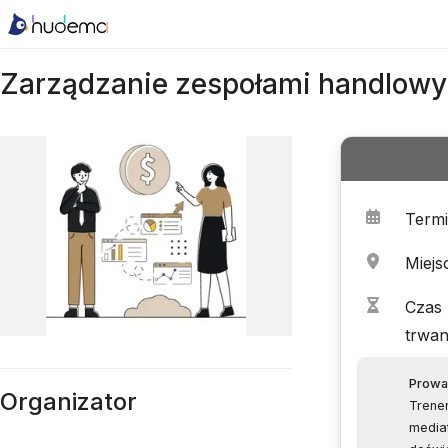
Zarządzanie zespołami handlow
Term
Miejs
Czas
trwan
Prowa
Organizator
Trene
mediat