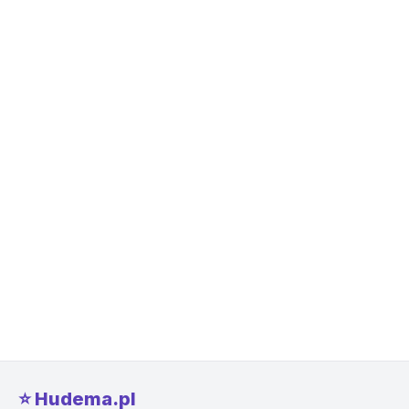
⭐️ Hudema.pl