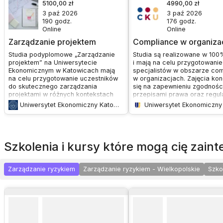
5100,00 zł
4990,00 zł
3 paź 2026
3 paź 2026
190
godz.
176
godz.
Online
Online
Zarządzanie projektem
Compliance w organizac
Studia podyplomowe „Zarządzanie
Studia są realizowane w 100
projektem” na Uniwersytecie
i mają na celu przygotowanie
Ekonomicznym w Katowicach mają
specjalistów w obszarze co
na celu przygotowanie uczestników
w organizacjach. Zajęcia kon
do skutecznego zarządzania
się na zapewnieniu zgodnośc
projektami w różnych kontekstach
przepisami prawa oraz regul
biznesowych. Program skupia się na
wewnętrznymi, zarządzaniu r
Uniwersytet Ekonomiczny Katowice
praktycznych aspektach zarządzania
zgodności, przeciwdziałaniu
projektami, w tym na tradycyjnych
nadużyciom, ochronie danyc
metodykach (PMI, Prince2) oraz
osobowych i zapewnieniu
nowoczesnych podejściach Agile
transparentności praktyk
(Scrum, Kanban). Studia te pomagają
biznesowych. Celem jest rozw
szkolenia i kursy które mogą cię zai
zrozumieć, jak zorganizować pracę
umiejętności związanych z
w formie projektowej, jak integrować
zarządzaniem procedurami
projekty w przedsiębiorstwie oraz jak
korporacyjnymi, budowaniem 
Zarządzanie ryzykiem
Zarządzanie ryzykiem - Wielkopolskie
Szko
pomyślnie zamykać projekty zgodnie
z organami prawnymi oraz o
z ustalonymi terminami i
tajemnicy handlowej.
oczekiwaniami zespołu oraz
finalnego odbiorcy.