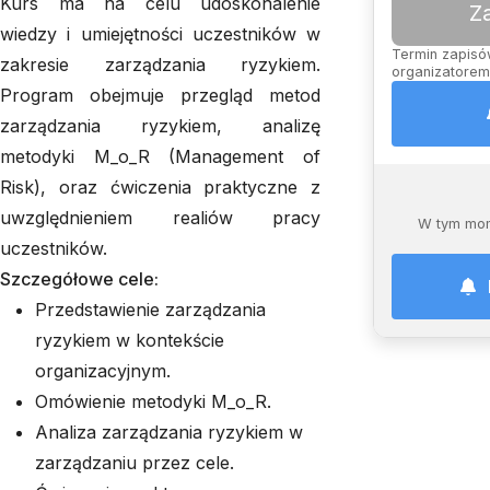
Kurs ma na celu udoskonalenie
Z
wiedzy i umiejętności uczestników w
Termin zapisów
zakresie zarządzania ryzykiem.
organizatorem,
Program obejmuje przegląd metod
zarządzania ryzykiem, analizę
metodyki M_o_R (Management of
Risk), oraz ćwiczenia praktyczne z
uwzględnieniem realiów pracy
W tym mom
uczestników.
Szczegółowe cele:
Przedstawienie zarządzania
ryzykiem w kontekście
organizacyjnym.
Omówienie metodyki M_o_R.
Analiza zarządzania ryzykiem w
zarządzaniu przez cele.