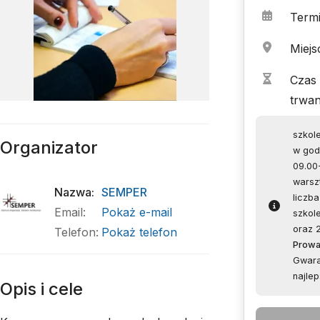
Term
Miejs
Czas
trwan
szkole
Organizator
w god
09.00-
warsz
Nazwa
:
SEMPER
liczb
Email
:
Pokaż e-mail
szkol
oraz 
Telefon
:
Pokaż telefon
Prowa
Gwara
najlep
Opis i cele