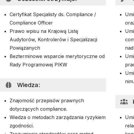
Certyfikat Specjalisty ds. Compliance /
Umi
Compliance Officer
ora
Prawo wpisu na Krajową Listę
Umi
Audytorów, Kontrolerów i Specjalizacji
com
Powiązanych
nad
Bezterminowe wsparcie merytoryczne od
Umi
Rady Programowej PIKW
pra
Umi
nim
Wiedza
:
Znajomość przepisów prawnych
dotyczących compliance.
Wiedza o metodach zarządzania ryzykiem
Umi
zgodności.
rel