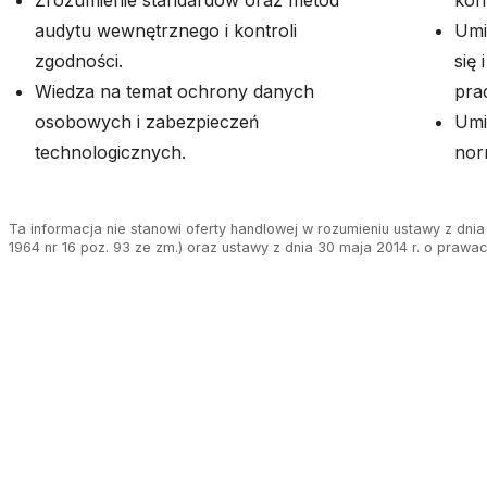
Zrozumienie standardów oraz metod
kon
audytu wewnętrznego i kontroli
Umi
zgodności.
się
Wiedza na temat ochrony danych
pra
osobowych i zabezpieczeń
Umi
technologicznych.
nor
Ta informacja nie stanowi oferty handlowej w rozumieniu ustawy z dnia 
1964 nr 16 poz. 93 ze zm.) oraz ustawy z dnia 30 maja 2014 r. o prawa