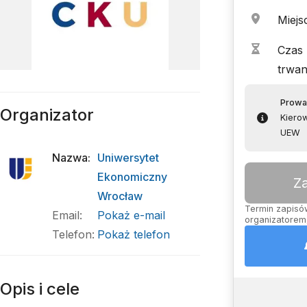
Miejs
Czas
trwan
Prowa
Organizator
Kierow
UEW
Nazwa
:
Uniwersytet
Ekonomiczny
Z
Wrocław
Termin zapisów
Email
:
Pokaż e-mail
organizatorem,
Telefon
:
Pokaż telefon
Opis i cele