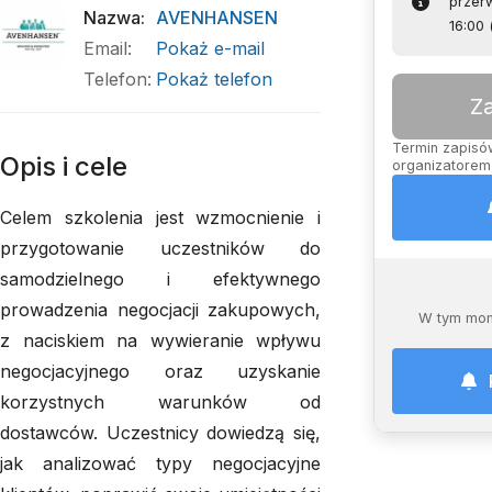
przerw
Nazwa
:
AVENHANSEN
16:00
Email
:
Pokaż e-mail
Telefon
:
Pokaż telefon
Z
Termin zapisów
Opis i cele
organizatorem,
Celem szkolenia jest wzmocnienie i
przygotowanie uczestników do
samodzielnego i efektywnego
prowadzenia negocjacji zakupowych,
W tym mom
z naciskiem na wywieranie wpływu
negocjacyjnego oraz uzyskanie
korzystnych warunków od
dostawców. Uczestnicy dowiedzą się,
jak analizować typy negocjacyjne