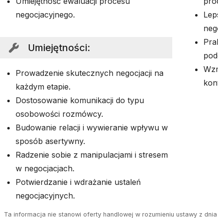
Umiejętność ewaluacji procesu
pro
negocjacyjnego.
Lep
nego
Pra
Umiejętności
:
pod
Wzm
Prowadzenie skutecznych negocjacji na
kon
każdym etapie.
Dostosowanie komunikacji do typu
osobowości rozmówcy.
Budowanie relacji i wywieranie wpływu w
sposób asertywny.
Radzenie sobie z manipulacjami i stresem
w negocjacjach.
Potwierdzanie i wdrażanie ustaleń
negocjacyjnych.
Ta informacja nie stanowi oferty handlowej w rozumieniu ustawy z dnia 