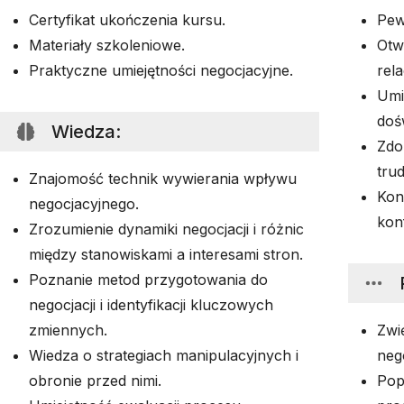
Certyfikat ukończenia kursu.
Pew
Materiały szkoleniowe.
Otw
Praktyczne umiejętności negocjacyjne.
rela
Umi
doś
Wiedza
:
Zdo
tru
Znajomość technik wywierania wpływu
Kon
negocjacyjnego.
kon
Zrozumienie dynamiki negocjacji i różnic
między stanowiskami a interesami stron.
Poznanie metod przygotowania do
negocjacji i identyfikacji kluczowych
zmiennych.
Zwi
Wiedza o strategiach manipulacyjnych i
neg
obronie przed nimi.
Pop