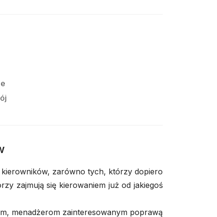
ie
ój
w
 kierowników, zarówno tych, którzy dopiero
tórzy zajmują się kierowaniem już od jakiegoś
kom, menadżerom zainteresowanym poprawą