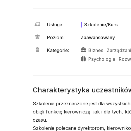
Usługa
:
Szkolenie/Kurs
Poziom
:
Zaawansowany
Kategorie
:
Biznes
i
Zarządzan
Psychologia
i
Rozw
Charakterystyka uczestnikó
Szkolenie przeznaczone jest dla wszystkich
objęli funkcję kierowniczą, jak i dla tych, k
czasu.
Szkolenie polecane dyrektorom, kierowni