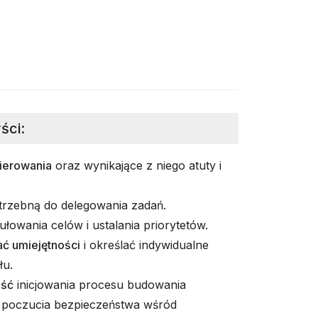
ści
:
kierowania
oraz wynikające z niego atuty i
rzebną do delegowania zadań.
łowania celów i ustalania priorytetów.
ać umiejętności
i określać indywidualne
łu.
ość
inicjowania procesu budowania
 poczucia bezpieczeństwa wśród