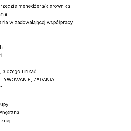
arzędzie menedżera/kierownika
nia
hania w zadowalającej współpracy
a
ch
i
, a czego unikać
OTYWOWANIE, ZADANIA
”
rupy
wnętrzna
rznej