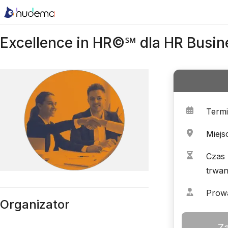
Excellence in HR©℠ dla HR Busin
Term
Miejs
Czas
trwan
Prow
Organizator
Z