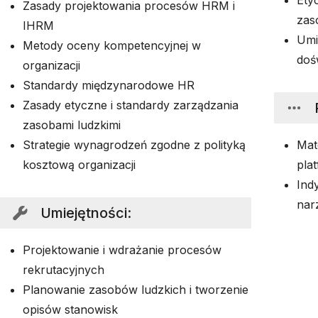
Ety
Zasady projektowania procesów HRM i
zas
IHRM
Umi
Metody oceny kompetencyjnej w
doś
organizacji
Standardy międzynarodowe HR
Zasady etyczne i standardy zarządzania
zasobami ludzkimi
Strategie wynagrodzeń zgodne z polityką
Mat
kosztową organizacji
pla
Ind
nar
Umiejętności
:
Projektowanie i wdrażanie procesów
rekrutacyjnych
Planowanie zasobów ludzkich i tworzenie
opisów stanowisk