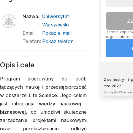
Nazwa
:
Uniwersytet
Z
Warszawski
Termin zapisów
Email
:
Pokaż e-mail
organizatorem,
Telefon
:
Pokaż telefon
Opis i cele
Program skierowany do osób
2 semestry · 3 
cze 2027
łączących naukę i przedsiębiorczość
Zapisy do
23 wrześni
w obszarze
Life Science
. Jego celem
jest
integracja wiedzy naukowej i
biznesowej
, co umożliwi skuteczne
zarządzanie projektami naukowymi
oraz
przekształcanie odkryć