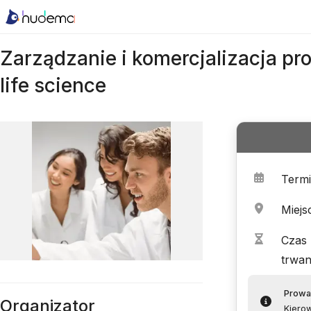
Zarządzanie i komercjalizacja p
life science
Term
Miejs
Czas
trwan
Prowa
Organizator
Kierow