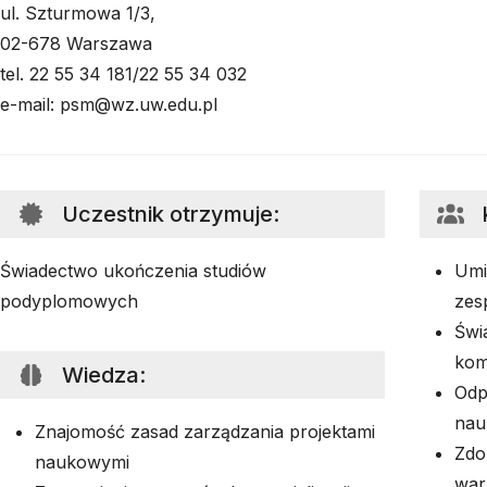
ul. Szturmowa 1/3,
02-678 Warszawa
tel. 22 55 34 181/22 55 34 032
e-mail: psm@wz.uw.edu.pl
Uczestnik otrzymuje
:
Świadectwo ukończenia studiów
Umi
podyplomowych
zes
Świ
kome
Wiedza
:
Odp
nau
Znajomość zasad zarządzania projektami
Zdo
naukowymi
war