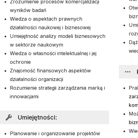
Zrozumienie procesów komercjalizacji
Otw
wyników badań
biz
Wiedza o aspektach prawnych
Umi
działalności naukowej i biznesowej
roz
Umiejętność analizy modeli biznesowych
Dąże
w sektorze naukowym
wie
Wiedza o własności intelektualnej i jej
ochronie
Znajomość finansowych aspektów
działalności organizacji
Rozumienie strategii zarządzania marką i
Pra
innowacjami
zar
kom
Moż
Umiejętności
:
biz
Wie
Planowanie i organizowanie projektów