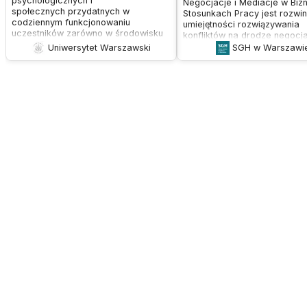
psychologicznych i
Negocjacje i Mediacje w Bizn
społecznych przydatnych w
Stosunkach Pracy jest rozwin
codziennym funkcjonowaniu
umiejętności rozwiązywania
uczestników zarówno w środowisku
konfliktów na drodze negocjac
pracy, jak i poza nim.
mediacji w przedsiębiorstwac
Uniwersytet Warszawski
SGH w Warszawi
innych organizacjach.