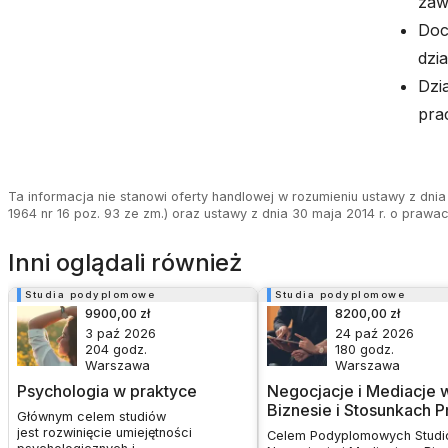
zaw
Doc
dzi
Dzi
pra
Ta informacja nie stanowi oferty handlowej w rozumieniu ustawy z dnia 
1964 nr 16 poz. 93 ze zm.) oraz ustawy z dnia 30 maja 2014 r. o prawa
Inni oglądali również
Studia podyplomowe
Studia podyplomowe
9900,00 zł
8200,00 zł
3 paź 2026
24 paź 2026
204
godz.
180
godz.
Warszawa
Warszawa
Psychologia w praktyce
Negocjacje i Mediacje 
Biznesie i Stosunkach P
Głównym celem studiów
jest rozwinięcie umiejętności
Celem Podyplomowych Stud