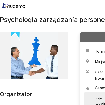
Psychologia zarządzania person
Term
Miejs
Czas
trwan
Cena
:
Organizator
zajęci
tygod