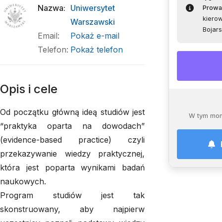
Nazwa
:
Uniwersytet
Prowa
kierow
Warszawski
Bojars
Email
:
Pokaż e-mail
Telefon
:
Pokaż telefon
Opis i cele
Od początku główną ideą studiów jest
W tym mom
“praktyka oparta na dowodach”
(evidence-based practice) czyli
przekazywanie wiedzy praktycznej,
która jest poparta wynikami badań
naukowych.
Program studiów jest tak
skonstruowany, aby najpierw