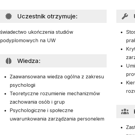
Uczestnik otrzymuje
:
świadectwo ukończenia studiów
Sto
podyplomowych na UW
pra
Kry
zar
Wiedza
:
Umi
pro
Zaawansowana wiedza ogólna z zakresu
Kie
psychologii
roz
Teoretyczne rozumienie mechanizmów
zachowania osób i grup
Psychologiczne i społeczne
uwarunkowania zarządzania personelem
Zas