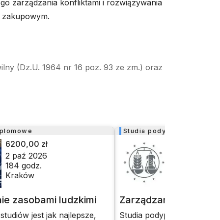
go zarządzania konfliktami i rozwiązywania
e zakupowym.
ilny (Dz.U. 1964 nr 16 poz. 93 ze zm.) oraz
yplomowe
Studia podyplomowe
6200,00 zł
3800,00 zł
2 paź 2026
3 paź 2026
184
godz.
117
godz.
Kraków
Lublin
ie zasobami ludzkimi
Zarządzanie zasobami
studiów jest jak najlepsze,
Studia podyplomowe z za