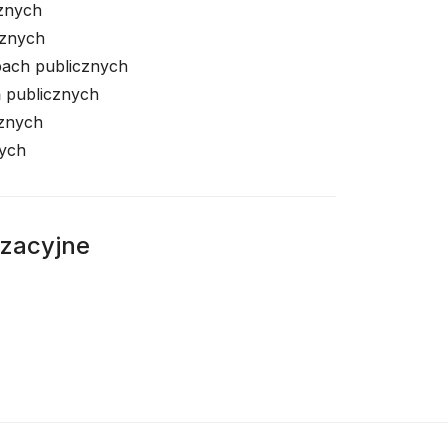
znych
cznych
pach publicznych
 publicznych
cznych
nych
izacyjne