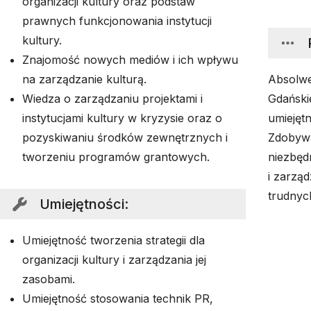
organizacji kultury oraz podstaw
prawnych funkcjonowania instytucji
kultury.
Znajomość nowych mediów i ich wpływu
na zarządzanie kulturą.
Absolwe
Wiedza o zarządzaniu projektami i
Gdańskie
instytucjami kultury w kryzysie oraz o
umiejętn
pozyskiwaniu środków zewnętrznych i
Zdobywa
tworzeniu programów grantowych.
niezbędn
i zarząd
trudnyc
Umiejętności
:
Umiejętność tworzenia strategii dla
organizacji kultury i zarządzania jej
zasobami.
Umiejętność stosowania technik PR,