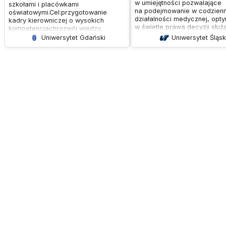
w umiejętności pozwalające
szkołami i placówkami
na podejmowanie w codzienn
oświatowymi.Cel:przygotowanie
działalności medycznej, opt
kadry kierowniczej o wysokich
w świetle prawa decyzji służ
kompetencjachrozwój wiedzy,
dobru i bezpieczeństwa
umiejętności i kompetencji z
Uniwersytet Gdański
Uniwersytet Śląsk
tak pacjenta, jak i medyków. 
zakresu:zarządzania oświatąprawa
celem jest także należyte
oświatowegoprzywództwa i
ukształtowanie racjonalnego
zarządzania ludźmiprocesów
wymagań stawianych przez 
decyzyjnych
i podmioty oceniające pracę
medyków.