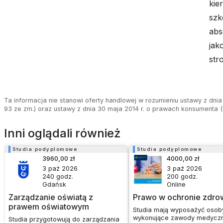
kie
szk
abs
jak
str
Ta informacja nie stanowi oferty handlowej w rozumieniu ustawy z dnia 
93 ze zm.) oraz ustawy z dnia 30 maja 2014 r. o prawach konsumenta (D
Inni oglądali również
Studia podyplomowe
Studia podyplomowe
3960,00 zł
4000,00 zł
3 paź 2026
3 paź 2026
240
godz.
200
godz.
Gdańsk
Online
Zarządzanie oświatą z
Prawo w ochronie zdro
prawem oświatowym
Studia mają wyposażyć osob
wykonujące zawody medycz
Studia przygotowują do zarządzania