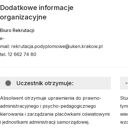
Dodatkowe informacje
organizacyjne
Biuro Rekrutacji:
e-
mail: rekrutacja.podyplomowe@uken.krakow.pl
tel. 12 662 74 80
Uczestnik otrzymuje
:
Absolwent otrzymuje uprawnienia do prawno-
Stu
administracyjnego i psycho-pedagogicznego
tym
kierowania i zarządzania placówkami oświatowymi
wie
i jednostkami administracji samorządowej.
wzo