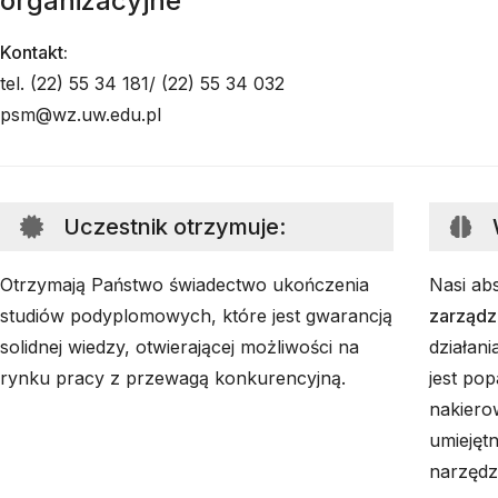
organizacyjne
Kontakt:
tel. (22) 55 34 181/ (22) 55 34 032
psm@wz.uw.edu.pl
Uczestnik otrzymuje
:
Otrzymają Państwo świadectwo ukończenia
Nasi ab
studiów podyplomowych, które jest gwarancją
zarządz
solidnej wiedzy, otwierającej możliwości na
działan
rynku pracy z przewagą konkurencyjną.
jest po
nakiero
umiejęt
narzędzi