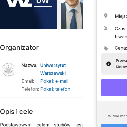
Miejs
Czas
trwan
Organizator
Cena
:
Prowa
Nazwa
:
Uniwersytet
Kierow
Warszawski
Email
:
Pokaż e-mail
Telefon
:
Pokaż telefon
Opis i cele
W tym mom
Podstawowym celem studiów jest