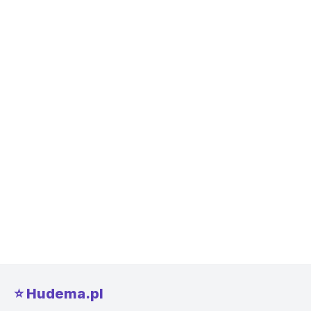
⭐️ Hudema.pl