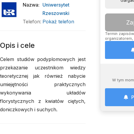
Gargał
Nazwa
:
Uniwersytet
Rzeszowski
Telefon
:
Pokaż telefon
Za
Termin zapisów 
organizatorem, 
Opis i cele
Celem studiów podyplomowych jest
przekazanie uczestnikom wiedzy
teoretycznej jak również nabycie
W tym mome
umiejętności praktycznych
wykonywania układów
P
florystycznych z kwiatów ciętych,
doniczkowych i suchych.