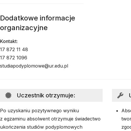
Dodatkowe informacje
organizacyjne
Kontakt:
17 872 11 48
17 872 1096
studiapodyplomowe@ur.edu.pl
Uczestnik otrzymuje
:
Po uzyskaniu pozytywnego wyniku
Abso
z egzaminu absolwent otrzymuje świadectwo
two
ukończenia studiów podyplomowych
zgod