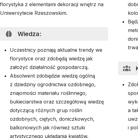
florystyka z elementami dekoracji wnętrz na
dobo
Uniwersytecie Rzeszowskim.
kolo
Będz
meto
Wiedza
:
doni
trwa
Uczestnicy poznają aktualne trendy we
florystyce oraz zdobędą wiedzę jak
założyć działalność gospodarczą.
Absolwent zdobędzie wiedzę ogólną
z dziedziny ogrodnictwa ozdobnego,
Zdob
znajomości materiału roślinnego,
spor
bukieciarstwa oraz szczegółową wiedzę
wyko
dotyczącą różnych grup roślin
a t
ozdobnych, ciętych, doniczkowych,
uwzg
balkonowych jak również sztuki
i po
artystycznego układania kwiatów.