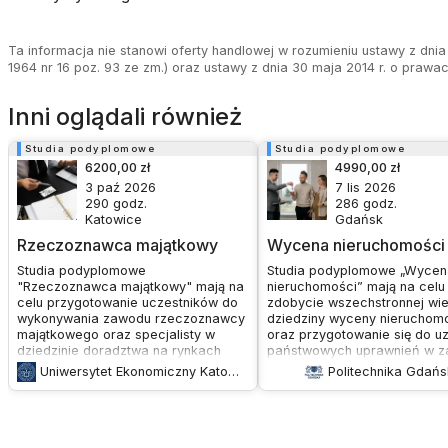
Ta informacja nie stanowi oferty handlowej w rozumieniu ustawy z dnia 
1964 nr 16 poz. 93 ze zm.) oraz ustawy z dnia 30 maja 2014 r. o prawa
Inni oglądali również
Studia podyplomowe
Studia podyplomowe
6200,00 zł
4990,00 zł
3 paź 2026
7 lis 2026
290
godz.
286
godz.
Katowice
Gdańsk
Rzeczoznawca majątkowy
Wycena nieruchomości
Studia podyplomowe
Studia podyplomowe „Wycen
"Rzeczoznawca majątkowy" mają na
nieruchomości” mają na celu
celu przygotowanie uczestników do
zdobycie wszechstronnej wi
wykonywania zawodu rzeczoznawcy
dziedziny wyceny nieruchom
majątkowego oraz specjalisty w
oraz przygotowanie się do u
dziedzinie doradztwa na rynkach
państwowych uprawnień w z
nieruchomości, oceny efektywności
rzeczoznawstwa majątkoweg
Uniwersytet Ekonomiczny Katowice
Politechnika Gdań
inwestowania, wyceny
Program studiów jest zgodny
przedsiębiorstw, a także określania
wymaganiami ustawowymi,
wartości bankowo-hipotecznej.
ustalonymi przez Ministerstw
Studia te są zgodne z aktualnymi
Infrastruktury.
wymogami programowymi i mają na