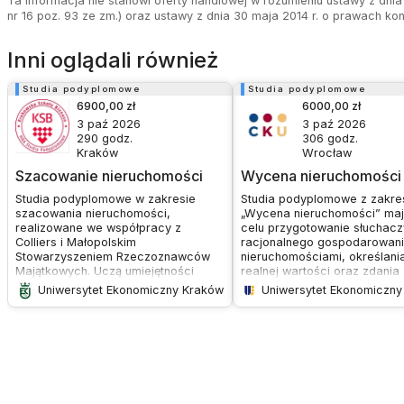
Ta informacja nie stanowi oferty handlowej w rozumieniu ustawy z dnia 
nr 16 poz. 93 ze zm.) oraz ustawy z dnia 30 maja 2014 r. o prawach ko
Inni oglądali również
Studia podyplomowe
Studia podyplomowe
6900,00 zł
6000,00 zł
3 paź 2026
3 paź 2026
290
godz.
306
godz.
Kraków
Wrocław
Szacowanie nieruchomości
Wycena nieruchomości
Studia podyplomowe w zakresie
Studia podyplomowe z zakre
szacowania nieruchomości,
„Wycena nieruchomości” maj
realizowane we współpracy z
celu przygotowanie słuchacz
Colliers i Małopolskim
racjonalnego gospodarowan
Stowarzyszeniem Rzeczoznawców
nieruchomościami, określania
Majątkowych. Uczą umiejętności
realnej wartości oraz zdania
wyceny nieruchomości, maszyn i
państwowego egzaminu
Uniwersytet Ekonomiczny Kraków
urządzeń, analizy rynkowej oraz
zawodowego. Program spełn
sporządzania operatów
wymogi określone w Rozporz
szacunkowych.Celem jest
Ministra Rozwoju i Technologi
przygotowanie do egzaminu
19 kwietnia 2023 r. i umożliwi
państwowego na rzeczoznawcę
ubieganie się o uprawnienia 
majątkowego.
zawodzie rzeczoznawcy
majątkowego.