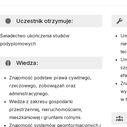
Uczestnik otrzymuje
:
Świadectwo ukończenia studiów
Um
podyplomowych
ni
te
Um
Wiedza
:
sz
efe
Znajomość podstaw prawa cywilnego,
Zn
rzeczowego, zobowiązań oraz
wy
administracyjnego.
w t
Wiedza z zakresu gospodarki
przestrzennej, nieruchomościami,
mieszkaniowej i gruntami rolnymi.
Znajomość systemów geoinformacyjnych i