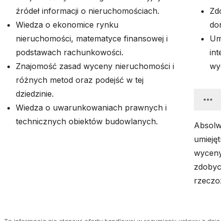
źródeł informacji o nieruchomościach.
Zd
Wiedza o ekonomice rynku
do
nieruchomości, matematyce finansowej i
Umi
podstawach rachunkowości.
in
Znajomość zasad wyceny nieruchomości i
wy
różnych metod oraz podejść w tej
dziedzinie.
Wiedza o uwarunkowaniach prawnych i
technicznych obiektów budowlanych.
Absolw
umieję
wyceny
zdobyc
rzeczo