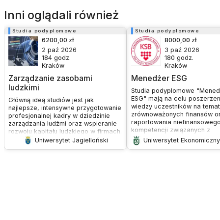
Inni oglądali również
Studia podyplomowe
Studia podyplomowe
6200,00 zł
8000,00 zł
2 paź 2026
3 paź 2026
184
godz.
180
godz.
Kraków
Kraków
Zarządzanie zasobami
Menedżer ESG
ludzkimi
Studia podyplomowe "Mened
ESG" mają na celu poszerzen
Główną ideą studiów jest jak
wiedzy uczestników na temat
najlepsze, intensywne przygotowanie
zrównoważonych finansów o
profesjonalnej kadry w dziedzinie
raportowania niefinansowego
zarządzania ludźmi oraz wspieranie
kompetencji związanych z
rozwoju kapitału ludzkiego w firmach.
wdrażaniem zmian z perspe
Ludzie zatrudnieni w organizacji
Uniwersytet Jagielloński
Uniwersytet Ekonomiczn
ESG i sporządzaniem raportó
stanowią ważny i strategiczny zasób,
Tematyka zajęć obejmuje fin
decydujący o jej sukcesie w
prawo, komunikację, przywó
zmiennym i konkurencyjnym
zarządzanie strategiczne or
otoczeniu. Stąd też wynika potrzeba
zrównoważony rozwój.
stałego podnoszenia poziomu
kompetencji, tym bardziej, że sposób
pełnienia funkcji personalnej w wielu
polskich firmach odbiega od
standardów obowiązujących na
świecie.