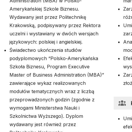
Administration (MBA) w Polsko-
mar
Amerykańskiej Szkole Biznesu.
Zar
Wydawany jest przez Politechnikę
róż
Krakowską, podpisywany przez Rektora
Umi
uczelni i wystawiany w dwóch wersjach
zar
językowych: polskiej i angielskiej.
Ana
Świadectwo ukończenia studiów
mod
podyplomowych “Polsko-Amerykańska
Efe
Szkoła Biznesu, Program Executive
wys
Master of Business Administration (MBA)”
Zar
zawierające wykaz realizowanych
zło
modułów tematycznych wraz z liczbą
przeprowadzonych godzin (zgodnie z
wymogami Ministerstwa Nauki i
Szkolnictwa Wyższego). Dyplom
Umi
wydawany jest również przez
efe