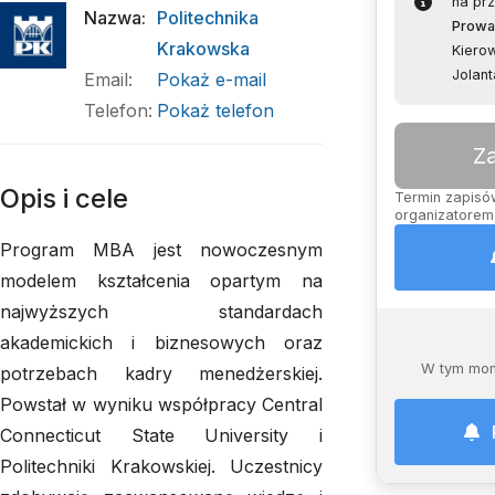
na prz
Nazwa
:
Politechnika
Prowa
Krakowska
Kierow
Jolan
Email
:
Pokaż e-mail
Telefon
:
Pokaż telefon
Z
Opis i cele
Termin zapisów
organizatorem,
Program MBA jest nowoczesnym
modelem kształcenia opartym na
najwyższych standardach
akademickich i biznesowych oraz
W tym mom
potrzebach kadry menedżerskiej.
Powstał w wyniku współpracy Central
Connecticut State University i
Politechniki Krakowskiej. Uczestnicy