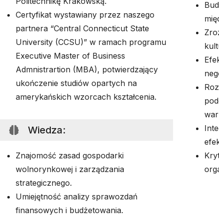
Politechnikę Krakowską.
Bud
Certyfikat wystawiany przez naszego
mię
partnera “Central Connecticut State
Zro
University (CCSU)” w ramach programu
kul
Executive Master of Business
Efe
Admnistrartion (MBA), potwierdzający
neg
ukończenie studiów opartych na
Roz
amerykańskich wzorcach kształcenia.
pod
war
Int
Wiedza
:
efe
Znajomość zasad gospodarki
Kry
wolnorynkowej i zarządzania
org
strategicznego.
Umiejętność analizy sprawozdań
finansowych i budżetowania.