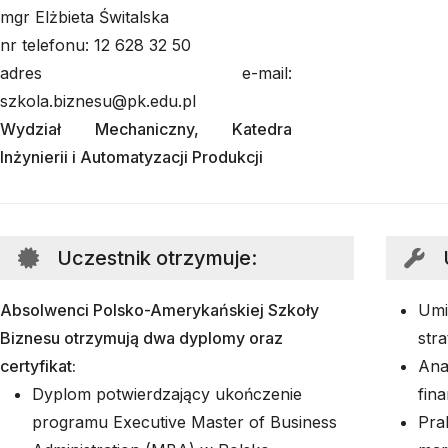
mgr Elżbieta Świtalska
nr telefonu: 12 628 32 50
adres e-mail:
szkola.biznesu@pk.edu.pl
Wydział Mechaniczny, Katedra
Inżynierii i Automatyzacji Produkcji
Uczestnik otrzymuje
:
Absolwenci Polsko-Amerykańskiej Szkoły
Umi
Biznesu otrzymują dwa dyplomy oraz
str
certyfikat:
Ana
Dyplom potwierdzający ukończenie
fin
programu Executive Master of Business
Pra