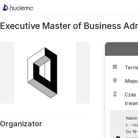
Executive Master of Business Ad
Term
Miejs
Czas
trwan
Nabór
Organizator
r.
- ro
Do
15