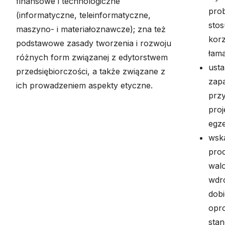
finansowe i technologiczne
prob
(informatyczne, teleinformatyczne,
stos
maszyno- i materiałoznawcze); zna też
korz
podstawowe zasady tworzenia i rozwoju
łama
różnych form związanej z edytorstwem
usta
przedsiębiorczości, a także związane z
zap
ich prowadzeniem aspekty etyczne.
przy
proj
egz
wsk
proc
wal
wdro
dobi
opr
stan