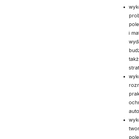
wyk
prob
pole
i ma
wyd
budż
takż
stra
wyk
roz
prak
och
auto
wyk
twor
pol