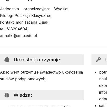
Jednostka organizacyjna: Wydział
Filologii Polskiej i Klasycznej
kontakt: mgr Tatiana Lisiak
tel. 618294694;
annatkl@amu.edu.pl
Uczestnik otrzymuje
:
Absolwent otrzymuje świadectwo ukończenia
potr
studiów podyplomowych,
nau
eko
inf
Wiedza
:
odp
sam