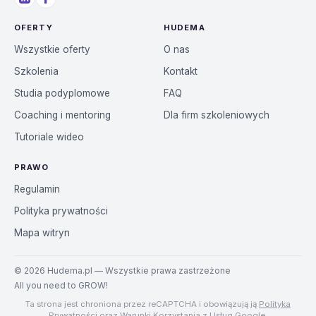
OFERTY
HUDEMA
Wszystkie oferty
O nas
Szkolenia
Kontakt
Studia podyplomowe
FAQ
Coaching i mentoring
Dla firm szkoleniowych
Tutoriale wideo
PRAWO
Regulamin
Polityka prywatności
Mapa witryn
©
2026
Hudema.pl — Wszystkie prawa zastrzeżone
All you need to GROW!
Ta strona jest chroniona przez reCAPTCHA i obowiązują ją
Polityka
Prywatności
oraz
Warunki Korzystania z Usług
Google.