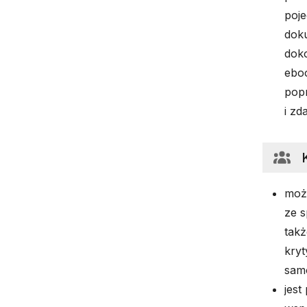
poje
dok
dok
eboo
pop
i zd
moż
ze s
takż
kryt
samo
jes