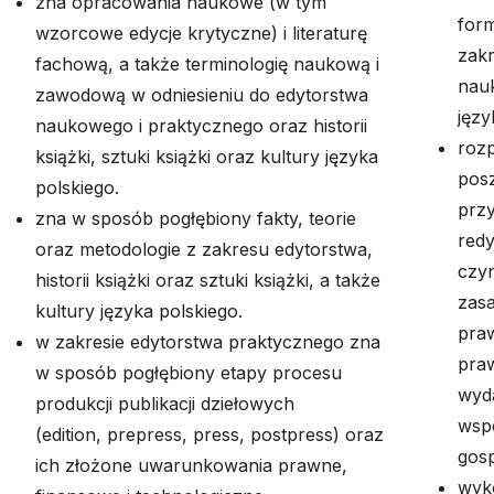
zna opracowania naukowe (w tym
for
wzorcowe edycje krytyczne) i literaturę
zak
fachową, a także terminologię naukową i
nauk
zawodową w odniesieniu do edytorstwa
języ
naukowego i praktycznego oraz historii
roz
książki, sztuki książki oraz kultury języka
pos
polskiego.
przy
zna w sposób pogłębiony fakty, teorie
redy
oraz metodologie z zakresu edytorstwa,
czyn
historii książki oraz sztuki książki, a także
zasa
kultury języka polskiego.
praw
w zakresie edytorstwa praktycznego zna
pra
w sposób pogłębiony etapy procesu
wyd
produkcji publikacji dziełowych
wsp
(
edition
,
prepress
,
press
,
postpress
) oraz
gos
ich złożone uwarunkowania prawne,
wyk