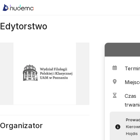
Edytorstwo
Termi
Miejsc
Czas
trwani
Prowa
Organizator
Kierown
Hojdis