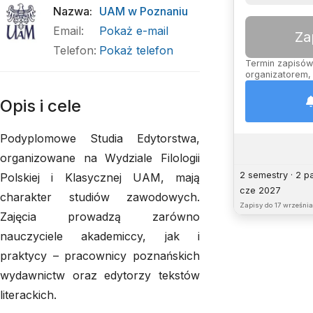
Nazwa
:
UAM w Poznaniu
Email
:
Pokaż e-mail
Za
Telefon
:
Pokaż telefon
Termin zapisów 
organizatorem, 
Opis i cele
Podyplomowe Studia Edytorstwa,
organizowane na Wydziale Filologii
2 semestry · 2 p
Polskiej i Klasycznej UAM, mają
cze 2027
charakter studiów zawodowych.
Zapisy do
17 września
Zajęcia prowadzą zarówno
nauczyciele akademiccy, jak i
praktycy – pracownicy poznańskich
wydawnictw oraz edytorzy tekstów
literackich.