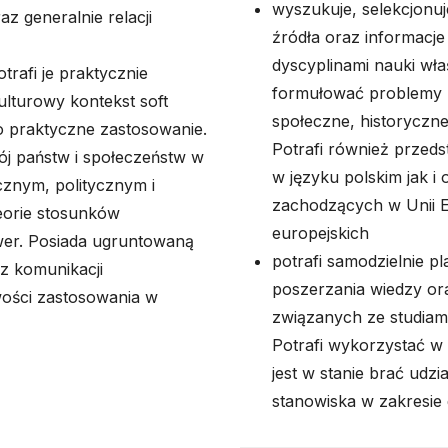
wyszukuje, selekcjonuje
az generalnie relacji
źródła oraz informacje
dyscyplinami nauki wła
trafi je praktycznie
formułować problemy b
ulturowy kontekst soft
społeczne, historyczn
o praktyczne zastosowanie.
Potrafi również przeds
wój państw i społeczeństw w
w języku polskim jak 
cznym, politycznym i
zachodzących w Unii E
eorie stosunków
europejskich
wer. Posiada ugruntowaną
potrafi samodzielnie p
az komunikacji
poszerzania wiedzy ora
wości zastosowania w
związanych ze studiami
Potrafi wykorzystać w 
jest w stanie brać udzi
stanowiska w zakresie 