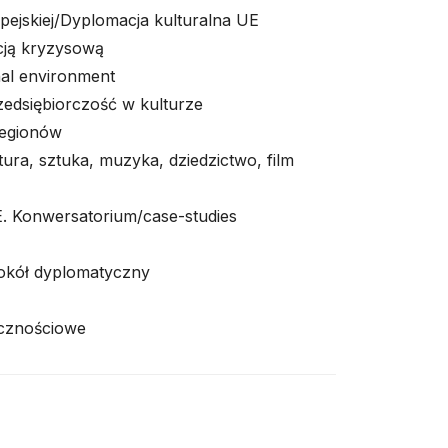
opejskiej/Dyplomacja kulturalna UE
cją kryzysową
nal environment
edsiębiorczość w kulturze
regionów
tura, sztuka, muzyka, dziedzictwo, film
E. Konwersatorium/case-studies
tokół dyplomatyczny
ecznościowe