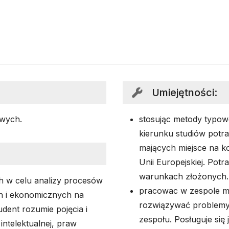
Umiejętności
:
wych.
stosując metody typowe
kierunku studiów potr
mających miejsce na k
Unii Europejskiej. Pot
warunkach złożonych.
h w celu analizy procesów
pracowac w zespole mi
h i ekonomicznych na
rozwiązywać problemy. 
dent rozumie pojęcia i
zespołu. Posługuje się
intelektualnej, praw