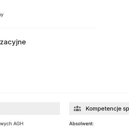
ny
izacyjne
Kompetencje s
mowych AGH
Absolwent: