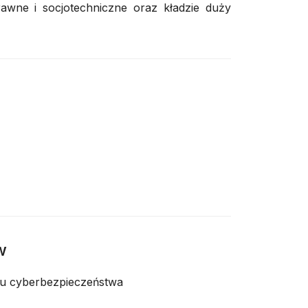
awne i socjotechniczne oraz kładzie duży
e
w
su cyberbezpieczeństwa