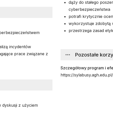
dąży do stałego poszer
cyberbezpieczeństwa
potrafi krytycznie oce
wykorzystuje zdobytą w
przestrzega zasad ety
yberbezpieczeństwem
lizą incydentów
ające prace związane z
Pozostałe korzy
Szczegółowy program i efek
https://sylabusy.agh.edu.pl
w dyskusji z użyciem