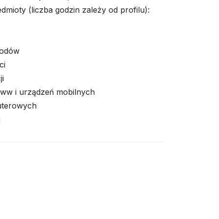
mioty (liczba godzin zależy od profilu):
wodów
ci
i
www i urządzeń mobilnych
uterowych
j