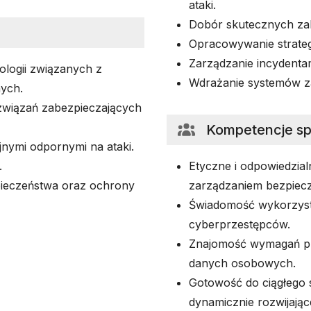
ataki.
Dobór skutecznych zab
Opracowywanie strateg
Zarządzanie incydenta
ologii związanych z
Wdrażanie systemów za
nych.
związań zabezpieczających
Kompetencje s
nymi odpornymi na ataki.
.
Etyczne i odpowiedzia
ieczeństwa oraz ochrony
zarządzaniem bezpiecz
Świadomość wykorzysta
cyberprzestępców.
Znajomość wymagań p
danych osobowych.
Gotowość do ciągłego s
dynamicznie rozwijając