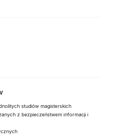
e
w
ednolitych studiów magisterskich
anych z bezpieczeństwem informacji i
tycznych