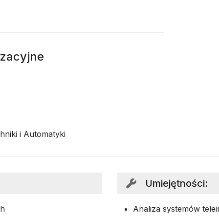
izacyjne
hniki i Automatyki
Umiejętności
:
ch
Analiza systemów tele