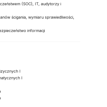
czeństwem (SOC), IT, audytorzy i
ganów ścigania, wymiaru sprawiedliwości,
ezpieczeństwo informacji
izycznych I
matycznych I
a
a