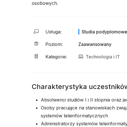
osobowych.
Usługa
:
Studia podyplomow
Poziom
:
Zaawansowany
Kategorie
:
Technologia
i
IT
Charakterystyka uczestnikó
Absolwenci studiów I i II stopnia oraz j
Osoby pracujące na stanowiskach związ
systemów teleinformatycznych
Administratorzy systemów teleinforma