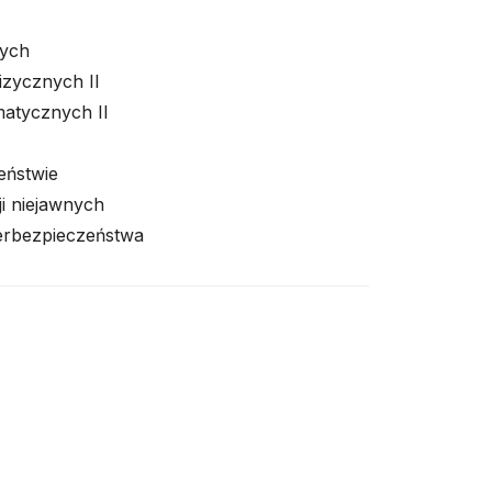
nych
izycznych II
matycznych II
eństwie
i niejawnych
berbezpieczeństwa