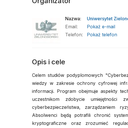
Organizator
Nazwa
:
Uniwersytet Zielon
Email
:
Pokaż e-mail
Telefon
:
Pokaż telefon
Opis i cele
Celem studiów podyplomowych "Cyberbezpi
wiedzy w zakresie ochrony cyfrowej infr
informacji. Program obejmuje aspekty tec
uczestnikom zdobycie umiejętności z
cyberbezpieczeństwa, zarządzaniem ryz
Absolwenci będą potrafili chronić syste
kryptograficzne oraz zrozumieć regul