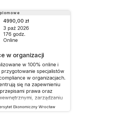
yplomowe
4990,00 zł
3 paź 2026
176
godz.
Online
e w organizacji
alizowane w 100% online i
 przygotowanie specjalistów
compliance w organizacjach.
entrują się na zapewnieniu
 przepisami prawa oraz
 wewnętrznymi, zarządzaniu
dności, przeciwdziałaniu
ersytet Ekonomiczny Wrocław
 ochronie danych
 zapewnieniu
ności praktyk biznesowych.
ozwijanie umiejętności