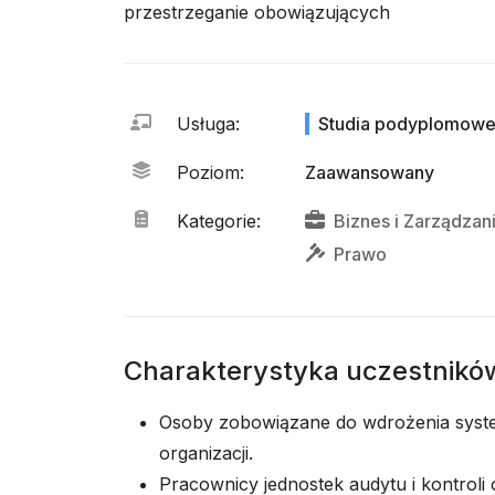
przestrzeganie obowiązujących
Usługa
:
Studia podyplomow
Poziom
:
Zaawansowany
Kategorie
:
Biznes
i
Zarządzan
Prawo
Charakterystyka uczestnikó
Osoby zobowiązane do wdrożenia syst
organizacji.
Pracownicy jednostek audytu i kontroli