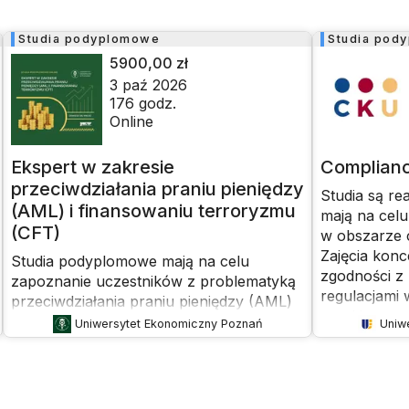
Studia podyplomowe
Studia pod
5900,00 zł
3 paź 2026
176
godz.
Online
Ekspert w zakresie
Complianc
przeciwdziałania praniu pieniędzy
Studia są re
(AML) i finansowaniu terroryzmu
mają na celu
(CFT)
w obszarze 
Zajęcia konc
Studia podyplomowe mają na celu
zgodności z
zapoznanie uczestników z problematyką
regulacjami
przeciwdziałania praniu pieniędzy (AML)
ryzykiem zgo
oraz finansowaniu terroryzmu (CFT).
Uniwersytet Ekonomiczny Poznań
Uniw
nadużyciom,
Program studiów jest dostosowany do
osobowych i
wymogów dyrektyw unijnych oraz
transparent
polskiej ustawy o przeciwdziałaniu praniu
Celem jest r
pieniędzy i finansowaniu terroryzmu z