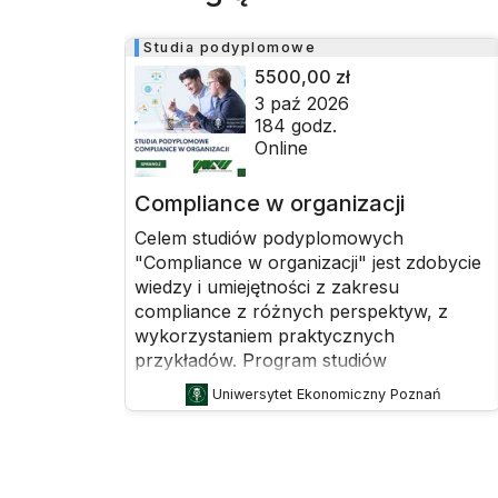
Studia podyplomowe
5500,00 zł
3 paź 2026
184
godz.
Online
Compliance w organizacji
Celem studiów podyplomowych
"Compliance w organizacji" jest zdobycie
wiedzy i umiejętności z zakresu
compliance z różnych perspektyw, z
wykorzystaniem praktycznych
przykładów. Program studiów
koncentruje się na rozwoju systemu
Uniwersytet Ekonomiczny Poznań
zarządzania compliance w
przedsiębiorstwach, wspierając działania
na rzecz zgodności z przepisami prawa
oraz zasadami etyki. Studia przygotowują