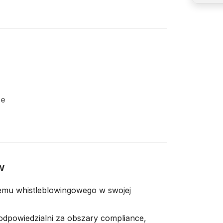
e
ie
w
emu whistleblowingowego w swojej
 odpowiedzialni za obszary compliance,