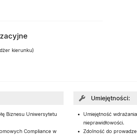
izacyjne
edżer kierunku)
Umiejętności
:
ę Biznesu Uniwersytetu
Umiejętność wdrażania
nieprawidłowości.
plomowych Compliance w
Zdolność do prowadzen