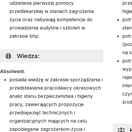
udzielania pierwszej pomocy
prze
przedlekarskiej w stanach zagrożenia
higi
życia oraz nabywają kompetencje do
potr
prowadzenia audytów i szkoleń w
sta
zakresie bhp.
potr
(po
na 
Wiedza
:
potr
wyp
Absolwent:
reje
posiada wiedzę w zakresie sporządzania i
inte
przedstawiania pracodawcy okresowych
czy
analiz stanu bezpieczeństwa i higieny
śro
pracy, zawierających propozycje
przedsięwzięć technicznych i
organizacyjnych mających na celu
zapobieganie zagrożeniom życia i