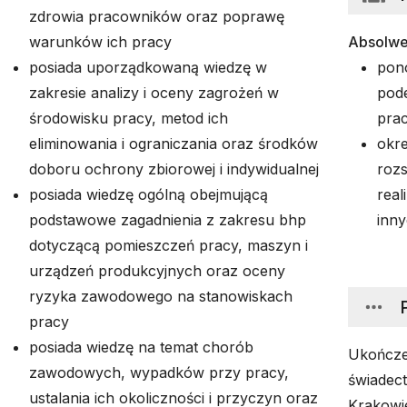
zdrowia pracowników oraz poprawę
warunków ich pracy
Absolwe
posiada uporządkowaną wiedzę w
pono
zakresie analizy i oceny zagrożeń w
pod
środowisku pracy, metod ich
prac
eliminowania i ograniczania oraz środków
okre
doboru ochrony zbiorowej i indywidualnej
rozs
posiada wiedzę ogólną obejmującą
real
podstawowe zagadnienia z zakresu bhp
inny
dotyczącą pomieszczeń pracy, maszyn i
urządzeń produkcyjnych oraz oceny
ryzyka zawodowego na stanowiskach
pracy
posiada wiedzę na temat chorób
Ukończe
zawodowych, wypadków przy pracy,
świadec
ustalania ich okoliczności i przyczyn oraz
Krakowi