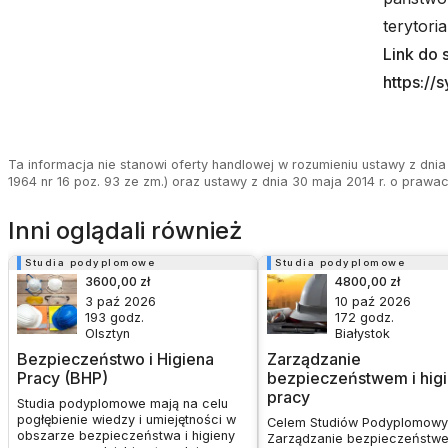
terytori
Link do 
https://
Ta informacja nie stanowi oferty handlowej w rozumieniu ustawy z dnia 
1964 nr 16 poz. 93 ze zm.) oraz ustawy z dnia 30 maja 2014 r. o prawa
Inni oglądali również
Studia podyplomowe
Studia podyplomowe
3600,00 zł
4800,00 zł
3 paź 2026
10 paź 2026
193
godz.
172
godz.
Olsztyn
Białystok
Bezpieczeństwo i Higiena
Zarządzanie
Pracy (BHP)
bezpieczeństwem i hig
pracy
Studia podyplomowe mają na celu
pogłębienie wiedzy i umiejętności w
Celem Studiów Podyplomow
obszarze bezpieczeństwa i higieny
Zarządzanie bezpieczeństwe