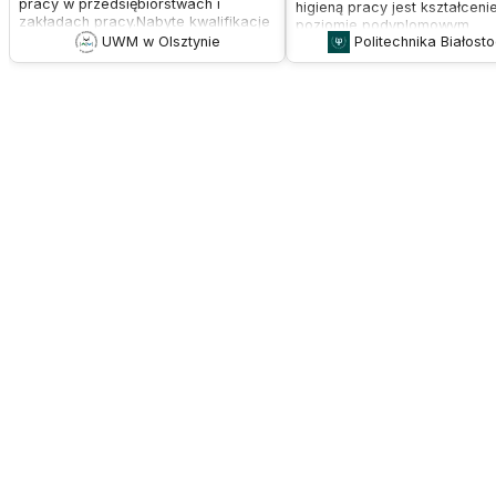
pracy w przedsiębiorstwach i
higieną pracy jest kształceni
zakładach pracy.Nabyte kwalifikacje
poziomie podyplomowym
pozwalają uzyskać zatrudnienie na
UWM w Olsztynie
Politechnika Białost
pracowników służb bhp oraz
stanowisku starszego inspektora,
zainteresowanych problemat
specjalisty, starszego specjalisty
zarządzania bezpieczeństwe
oraz głównego specjalisty ds.
higieną pracy. Program studi
bezpieczeństwa i higieny pracy w
dostosowany jest do współc
przedsiębiorstwach i zakładach
wymagań i trendów związany
pracy (z uwzględnieniem wymogów
bezpieczeństwem i higieną p
zawartych w Rozporządzeniu Rady
Ministrów z dnia 2 listopada 2004 r.),
a także są dobrą podstawą do
rozpoczęcia własnej działalności
gospodarczej w tym zakresie.