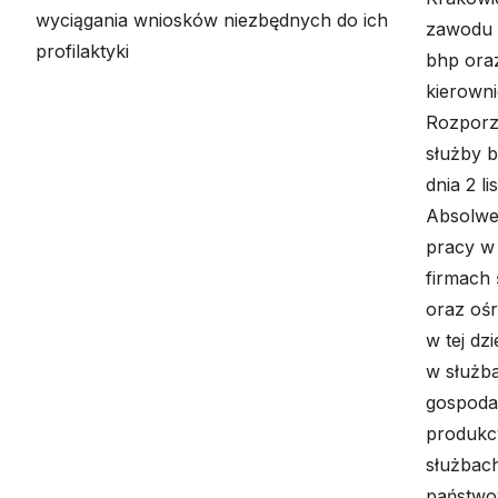
wyciągania wniosków niezbędnych do ich
zawodu s
profilaktyki
bhp ora
kierown
Rozporz
służby b
dnia 2 l
Absolwe
pracy w
firmach 
oraz oś
w tej dz
w służb
gospodar
produkcy
służbac
państwo