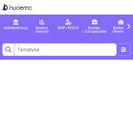
Administracja
Analiza 
BHP
 i 
RODO
Biznes
Budowa
Danych
i 
Zarządzanie
i 
Remonty