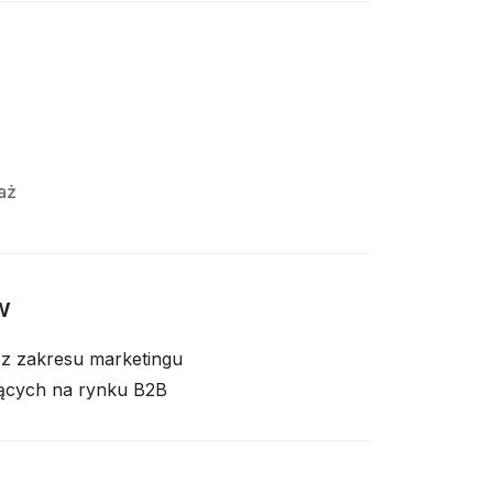
aż
w
z zakresu marketingu
jących na rynku B2B