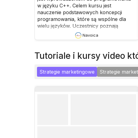
w języku C++. Celem kursu jest
nauczenie podstawowych koncepcji
programowania, które są wspólne dla
wielu języków. Uczestnicy poznają
konstrukcje takie jak instrukcje
Navoica
warunkowe, pętle, wskaźniki, oraz
obsługę plików. Kurs skupia się również
na programowaniu obiektowym, w tym
tutoriale i kursy video 
tworzeniu klas i obiektów, przeładowaniu
operatorów, obsłudze wyjątków oraz
Strategie marketingowe
Strategie marke
dziedziczeniu. Celem końcowym jest
wyposażenie kursantów w umiejętności
niezbędne do rozpoczęcia kariery
programisty.