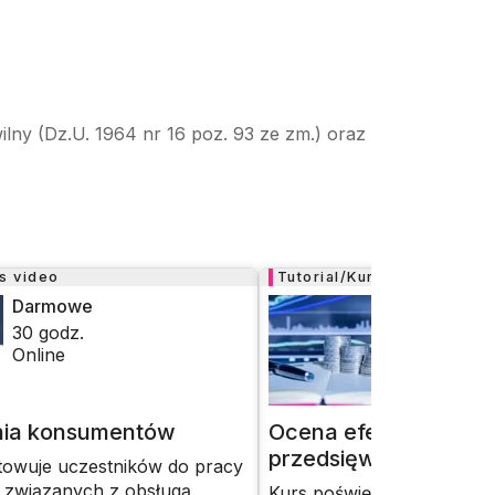
ilny (Dz.U. 1964 nr 16 poz. 93 ze zm.) oraz
rs video
Tutorial/Kurs video
Darmowe
Darmowe
30
godz.
Online
Online
ia konsumentów
Ocena efektywności
przedsięwzięć inwes
towuje uczestników do pracy
związanych z obsługą
Kurs poświęcony jest ocen