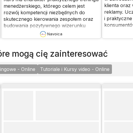
klienta oraz
menedżerskiego, którego celem jest
reklamy. Ucz
rozwój kompetencji niezbędnych do
i praktyczn
skutecznego kierowania zespołem oraz
konsumentów
budowania pozytywnego wizerunku
wpływające 
lidera w środowisku
Navoica
konsumentó
biznesowym.Uczestnicy poznają aktualne
na różnych 
koncepcje zarządzania ludźmi,
przyswojeni
które mogą cię zainteresować
przywództwa, komunikacji, motywowania
konsumentów
oraz rozwiązywania konfliktów, oparte na
analizowani
praktycznych przykładach i studiach
tingowe - Online
Tutoriale i Kursy video - Online
ekonomiczny
przypadków z ostatnich lat.
kulturowych
konsumencki