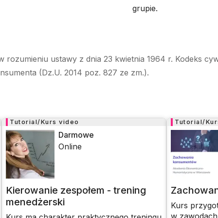
grupie.
w rozumieniu ustawy z dnia 23 kwietnia 1964 r. Kodeks cyw
onsumenta (Dz.U. 2014 poz. 827 ze zm.).
Tutorial/Kurs video
Tutorial/Ku
Darmowe
Online
Kierowanie zespołem - trening
Zachowan
menedżerski
Kurs przygo
w zawodach 
Kurs ma charakter praktycznego treningu