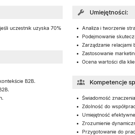
Umiejętności
:
jeśli uczestnik uzyska 70%
Analiza i tworzenie st
Podejmowanie skuteczn
Zarządzanie relacjami 
Zastosowanie marketi
Ocena wartości dla klien
kontekście B2B.
Kompetencje s
B2B.
h.
Świadomość znaczenia r
Zdolność do współpra
Umiejętność efektywnej
Zrozumienie dynamicz
Przygotowanie do prac