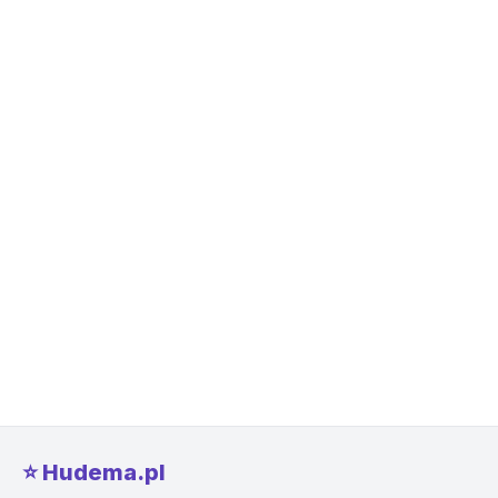
⭐️ Hudema.pl