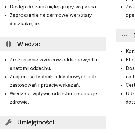
Dostęp do zamkniętej grupy wsparcia.
Zwię
Zaproszenia na darmowe warsztaty
opa
doszkalające.
Wiedza
:
Kons
Zrozumienie wzorców oddechowych i
Ebo
anatomii oddechu.
Dos
Znajomość technik oddechowych, ich
na 
zastosowań i przeciwwskazań.
Cer
Wiedza o wpływie oddechu na emocje i
Udz
zdrowie.
dos
Umiejętności
: