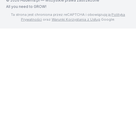
©
2026
Hudema.pl — Wszystkie prawa zastrzeżone
All you need to GROW!
Ta strona jest chroniona przez reCAPTCHA i obowiązują ją
Polityka
Prywatności
oraz
Warunki Korzystania z Usług
Google.