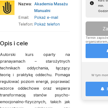
Kurs s
Nazwa
:
Akademia Masażu
min.
Manualni
Godzin
Email
:
Pokaż e-mail
Telefon
:
Pokaż telefon
Za
Termin zapisów 
Opis i cele
organizatorem,
Autorski kurs oparty na
pranayamach – starożytnych
technikach oddychania, łączący
teorię i praktykę oddechu. Pomaga
W tym mom
regulować poziom energii, poprawiać
wzorce oddechowe oraz wspiera
transformację stanów psycho-
emocjonalno-fizycznych, takich jak