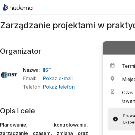
Zarządzanie projektami w prakty
Organizator
Term
Nazwa
:
IIST
Email
:
Pokaż e-mail
Miejs
Telefon
:
Pokaż telefon
Czas
trwan
Opis i cele
Prowa
Eksper
Planowanie, kontrolowanie,
zarządzanie czasem, zmianą oraz