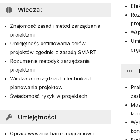
Efe
Wiedza
:
Roz
pro
Znajomość zasad i metod zarządzania
Wsp
projektami
Umi
Umiejętność definiowania celów
orga
projektów zgodnie z zasadą SMART
Rozumienie metodyk zarządzania
projektami
Wiedza o narzędziach i technikach
planowania projektów
Pra
Świadomość ryzyk w projektach
zas
Moż
kon
Umiejętności
:
Wym
kon
Opracowywanie harmonogramów i
Kar