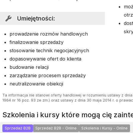
moż
otr
Umiejętności
:
dos
skr
prowadzenie rozmów handlowych
finalizowanie sprzedaży
stosowanie technik negocjacyjnych
dopasowywanie ofert do klienta
budowanie relacji
zarządzanie procesem sprzedaży
neutralizowanie obiekcji
Ta informacja nie stanowi oferty handlowej w rozumieniu ustawy z dnia 
1964 nr 16 poz. 93 ze zm.) oraz ustawy z dnia 30 maja 2014 r. o prawa
szkolenia i kursy które mogą cię zai
Sprzedaż B2B
Sprzedaż B2B - Online
Szkolenia i Kursy - Online