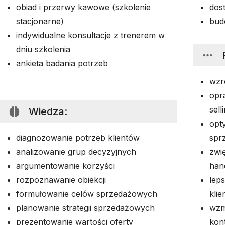
obiad i przerwy kawowe (szkolenie
dos
stacjonarne)
bud
indywidualne konsultacje z trenerem w
dniu szkolenia
ankieta badania potrzeb
wzr
opr
sel
Wiedza
:
opt
diagnozowanie potrzeb klientów
spr
analizowanie grup decyzyjnych
zwi
argumentowanie korzyści
han
rozpoznawanie obiekcji
lep
formułowanie celów sprzedażowych
klie
planowanie strategii sprzedażowych
wzm
prezentowanie wartości oferty
kon