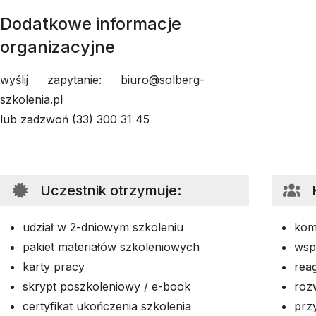
Dodatkowe informacje
organizacyjne
wyślij zapytanie: biuro@solberg-
szkolenia.pl
lub zadzwoń (33) 300 31 45
Uczestnik otrzymuje
:
udział w 2-dniowym szkoleniu
kom
pakiet materiałów szkoleniowych
wsp
karty pracy
rea
skrypt poszkoleniowy / e-book
roz
certyfikat ukończenia szkolenia
prz