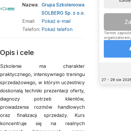
szkol
Nazwa
:
Grupa Szkoleniowa
SOLBERG Sp. z o.o.
Email
:
Pokaż e-mail
Za
Telefon
:
Pokaż telefon
Termin zapisów 
organizatorem,
Opis i cele
Szkolenie ma charakter
praktycznego, intensywnego treningu
27 - 28 sie 202
sprzedażowego, w którym uczestnicy
doskonalą techniki prezentacji oferty,
diagnozy potrzeb klientów,
prowadzenia rozmów handlowych
oraz finalizacji sprzedaży. Kurs
koncentruje się na realnych