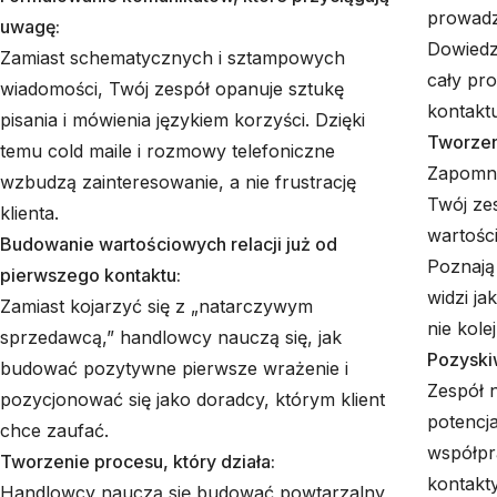
prowadz
uwagę:
Dowiedzą
Zamiast schematycznych i sztampowych
cały pr
wiadomości, Twój zespół opanuje sztukę
kontaktu
pisania i mówienia językiem korzyści. Dzięki
Tworzen
temu cold maile i rozmowy telefoniczne
Zapomnij
wzbudzą zainteresowanie, a nie frustrację
Twój ze
klienta.
wartości
Budowanie wartościowych relacji już od
Poznają 
pierwszego kontaktu:
widzi j
Zamiast kojarzyć się z „natarczywym
nie kol
sprzedawcą,” handlowcy nauczą się, jak
Pozyski
budować pozytywne pierwsze wrażenie i
Zespół 
pozycjonować się jako doradcy, którym klient
potencj
chce zaufać.
współpr
Tworzenie procesu, który działa:
kontakty
Handlowcy nauczą się budować powtarzalny