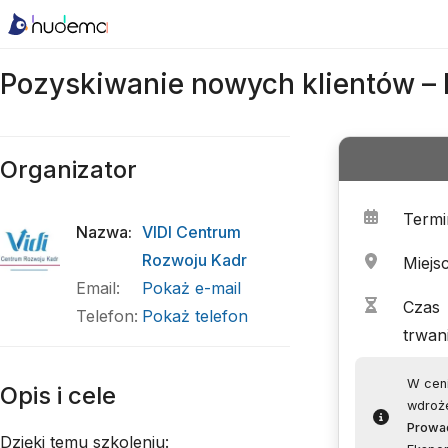
Pozyskiwanie nowych klientów 
Organizator
Termi
Nazwa
:
VIDI Centrum
Rozwoju Kadr
Miejs
Email
:
Pokaż e-mail
Czas
Telefon
:
Pokaż telefon
trwan
W ceni
Opis i cele
wdroż
Prowa
Dzięki temu szkoleniu: