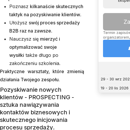
Eksper
Poznasz
kilkanaście skutecznych
taktyk na pozyskiwanie klientów
.
Za
Ułożysz
swój proces sprzedaży
B2B raz na zawsze
.
Termin zapisów 
organizatorem,
Nauczysz się
mierzyć i
optymalizować swoje
wysiłki
także długo po
zakończeniu szkolenia.
Praktyczne warsztaty, które zmienią
działania Twojego zespołu.
29 - 30 wrz 20
19 - 20 lis 2026
Pozyskiwanie nowych
klientów - PROSPECTING -
sztuka nawiązywania
kontaktów biznesowych i
skutecznego inicjowania
procesu sprzedaży.