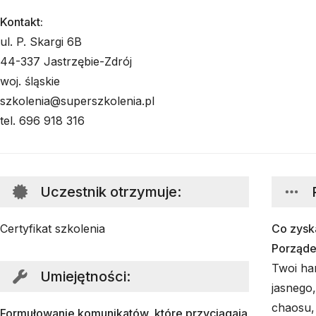
Kontakt:
ul. P. Skargi 6B
44-337 Jastrzębie-Zdrój
woj. śląskie
szkolenia@superszkolenia.pl
tel. 696 918 316
Uczestnik otrzymuje
:
Certyfikat szkolenia
Co zyska
Porząde
Twoi ha
Umiejętności
:
jasnego
chaosu, 
Formułowanie komunikatów, które przyciągają