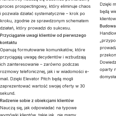
Dzięki 
proces prospectingowy, który eliminuje chaos
będą wie
i pozwala działać systematycznie – krok po
klientow
kroku, zgodnie ze sprawdzonym schematem
Budowani
działań, który prowadzi do sukcesu.
Handlow
Przyciąganie uwagi klientów od pierwszego
„przypom
kontaktu
prowadz
Opanują formułowanie komunikatów, które
przekon
przyciągają uwagę decydentów i wzbudzają
Dowiedz
ich zainteresowanie – zarówno podczas
oparty n
rozmowy telefonicznej, jak i w wiadomości e-
domysła
mail. Dzięki Elevator Pitch będą mogli
zaprezentować wartość swojej oferty w 30
sekund.
Radzenie sobie z obiekcjami klientów
Nauczą się, jak odpowiadać na typowe
wymówki klientów, takie jak „nie mamy