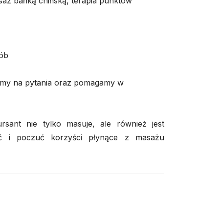
aż bańką chińską, terapia punktów
ób
my na pytania oraz pomagamy w
rsant nie tylko masuje, ale również jest
ć i poczuć korzyści płynące z masażu