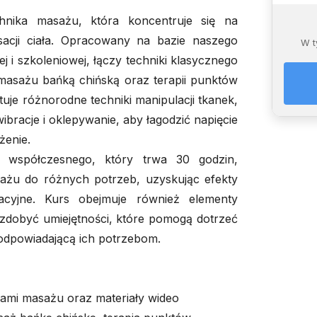
nika masażu, która koncentruje się na
acji ciała. Opracowany na bazie naszego
W t
j i szkoleniowej, łączy techniki klasycznego
asażu bańką chińską oraz terapii punktów
e różnorodne techniki manipulacji tkanek,
 wibracje i oklepywanie, aby łagodzić napięcie
żenie.
 współczesnego, który trwa 30 godzin,
sażu do różnych potrzeb, uzyskując efekty
racyjne. Kurs obejmuje również elementy
 zdobyć umiejętności, które pomogą dotrzeć
odpowiadającą ich potrzebom.
kami masażu oraz materiały wideo