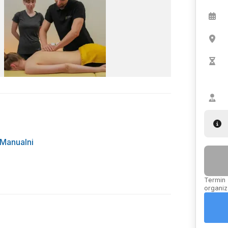
Manualni
Termin 
organiz