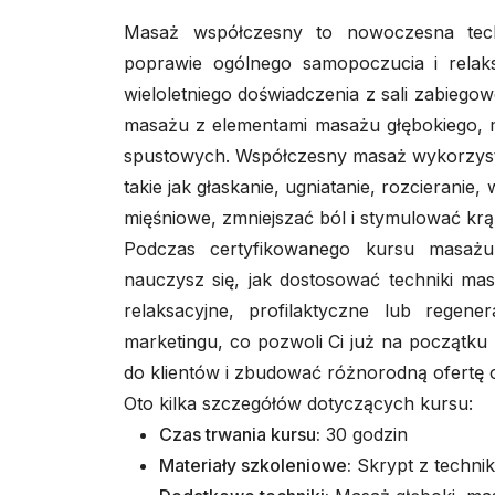
Masaż współczesny to nowoczesna tech
poprawie ogólnego samopoczucia i relaks
wieloletniego doświadczenia z sali zabiegowe
masażu z elementami masażu głębokiego, m
spustowych. Współczesny masaż wykorzystuj
takie jak głaskanie, ugniatanie, rozcieranie,
mięśniowe, zmniejszać ból i stymulować krą
Podczas certyfikowanego kursu masażu
nauczysz się, jak dostosować techniki ma
relaksacyjne, profilaktyczne lub regene
marketingu, co pozwoli Ci już na początku
do klientów i zbudować różnorodną ofertę 
Oto kilka szczegółów dotyczących kursu:
Czas trwania kursu:
30 godzin
Materiały szkoleniowe:
Skrypt z techni