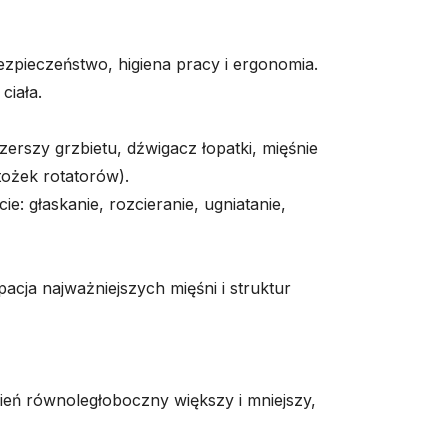
ezpieczeństwo, higiena pracy i ergonomia.
ciała.
zerszy grzbietu, dźwigacz łopatki, mięśnie
tożek rotatorów).
e: głaskanie, rozcieranie, ugniatanie,
cja najważniejszych mięśni i struktur
ień równoległoboczny większy i mniejszy,