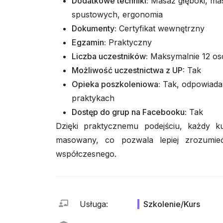
Dodatkowe techniki:
Masaż głęboki, mas
spustowych, ergonomia
Dokumenty:
Certyfikat wewnętrzny
Egzamin:
Praktyczny
Liczba uczestników:
Maksymalnie 12 os
Możliwość uczestnictwa z UP:
Tak
Opieka poszkoleniowa:
Tak, odpowiada
praktykach
Dostęp do grup na Facebooku:
Tak
Dzięki praktycznemu podejściu, każdy ku
masowany, co pozwala lepiej zrozumie
współczesnego.
Usługa
:
Szkolenie/Kurs