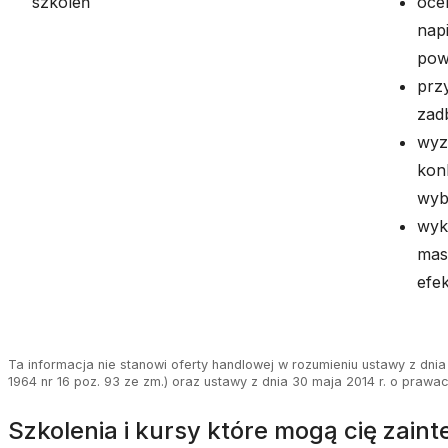
szkoleń
oce
nap
pow
prz
zad
wyz
kon
wybr
wyk
mas
efe
Ta informacja nie stanowi oferty handlowej w rozumieniu ustawy z dnia 
1964 nr 16 poz. 93 ze zm.) oraz ustawy z dnia 30 maja 2014 r. o prawa
szkolenia i kursy które mogą cię zai