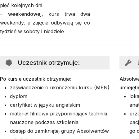
pięć kolejnych dni
–
weekendowej
, kurs trwa dwa
weekendy, a zajęcia odbywają się co
tydzień w soboty i niedziele
Uczestnik otrzymuje
:
Po kursie uczestnik otrzymuje:
Absolwe
zaświadczenie o ukończeniu kursu (MEN)
umiejęt
dyplom
lok
certyfikat w języku angielskim
ana
materiał filmowy przypominający techniki
prz
nauczone podczas szkolenia
pac
dostęp do zamkniętej grupy Absolwentów
go 