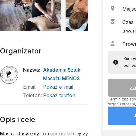
Miejs
Czas
trwan
Prow
Organizator
Kurs w
ponied
Nazwa
:
Akademia Sztuki
Masażu MENOS
Email
:
Pokaż e-mail
Za
Telefon
:
Pokaż telefon
Termin zapisów 
organizatorem,
Opis i cele
Masaż klasyczny
to najpopularniejszy